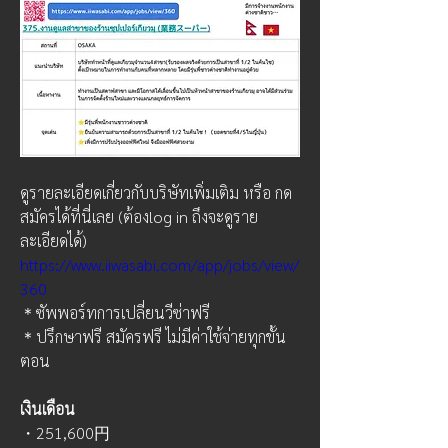
ดูรายละเอียดเกี่ยวกับบริษัทเพิ่มเติม หรือ กด
สมัครได้ที่นี่เลย (ต้องlog in ถึงจะดูราย
ละเอียดได้)
https://www.iiwasabi.com/app/jobs/view/
360
＊ซัพพอร์ทการเปลี่ยนวีซ่าฟรี
＊ปรึกษาฟรี สมัครฟรี ไม่มีค่าใช้จ่ายทุกขั้น
ตอน
เงินเดือน
・251,600円