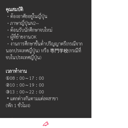
คุณสมบัติ
・ต้องอาศัยอยู่ในญี่ปุ่น
・ภาษาญี่ปุ่นN2~
・ต้อนรับนักศึกษาจบใหม่
・ผู้ที่ย้ายงานOK
・งานการศึกษาขั้นต่ำปริญญาตรี(กรณีจาก
นอกประเทศญี่ปุ่น) หรือ 専門学校(กรณีที่
จบในประเทศญี่ปุ่น)
เวลาทำงาน
①08：00～17：00
②10：00～19：00
③13：00～22：00
＊แตกต่างกันตามแต่ละสาขา
(พัก 1 ชั่วโมง)
เกี่ยวกับ
ดูเพิ่ม
งานวิศวะ ผู้จัดการร้าน ฝ่ายขาย งานดูแลคน
0