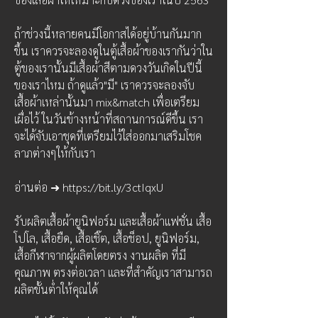
ถ้าช่วงนี้หลายคนมีโอกาสได้อยู่บ้านกันมาก
ขึ้น เราควรจะลองดูในตู้เสื้อผ้าของเรากันว่าใน
ตู้ของเรานั้นมีเสื้อผ้าสีตามดวงวันเกิดในปีนี้
ของเราไหม ถ้าดูแล้ว"มี" เราควรจะลองจับ
เสื้อผ้าเหล่านั้นมา mix&match เพื่อเตรียม
เผื่อไว้ ในวันข้างหน้าที่สถานการณ์ดีขึ้น เรา
จะได้จับเอาชุดที่เตรียมไว้ใส่ออกมาเสริมโชค
ลาภต่างๆให้กับเรา 
อ่านต่อ ➜ https://bit.ly/3ctIqxU
รับผลิตเสื้อผ้ายูนิฟอร์ม และเสื้อผ้าแฟชั่น เสื้อ
โปโล, เสื้อยืด, เสื้อเชิ๊ต, เสื้อช็อป, ยูนิฟอร์ม, 
เสื้อกีฬาจากผู้ผลิตโดยตรง งานผลิต ที่มี
คุณภาพ ตรงต่อเวลา และที่สำคัญเราสามารถ
ผลิตขั้นต่ำให้คุณได้