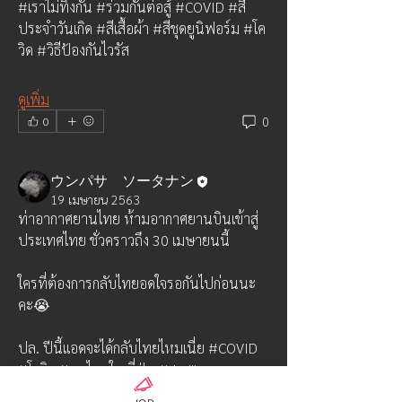
#เราไม่ทิ้งกัน #ร่วมกันต่อสู้ #COVID #สี
ประจำวันเกิด #สีเสื้อผ้า #สีชุดยูนิฟอร์ม #โค
วิด #วิธีป้องกันไวรัส
ดูเพิ่ม
0
0
ウンパサ ソータナン
19 เมษายน 2563
ท่าอากาศยานไทย ห้ามอากาศยานบินเข้าสู่
ประเทศไทย ชั่วคราวถึง 30 เมษายนนี้ 
ใครที่ต้องการกลับไทยอดใจรอกันไปก่อนนะ
คะ😭 
ปล. ปีนี้แอดจะได้กลับไทยไหมเนี่ย #COVID 
#โควิด #คนไทยในญี่ปุ่น #thaijin
เกี่ยวกับ
ร่วมกันแชร์ข่าวสารต่างๆ ในสถานการ์ณ