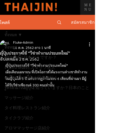
ME
NU
สมัครสมาชิก
โพสต์
ทั้งหมด
Fluke-Admin
ทั้งหมด
16 ต.ค. 2562
ยาว 1 นาที
ญี่ปุ่นประกาศใช้ “วีซ่าทำงานประเภทใหม่”
ญี่ปุ่นวันนี้ | 日本どうですか？
อัปเดตเมื่อ
2 ธ.ค. 2562
ญี่ปุ่นประกาศใช้ “วีซ่าทำงานประเภทใหม่”
งานที่น่าสนใจ | スタッフ求人
เมื่อเดือนเมษายน ที่เปิดโอกาสให้แรงงานต่างชาติทำงาน
คนไทยเที่ยวญี่ปุ่น | 日本旅行！
ในญี่ปุ่นได้ 5 ปี แต่ปรากฏว่าในรอบ 6 เดือนที่ผ่านมา มีผู้
ได้รับวีซ่าเพียงแค่ 300 คนเท่านั้น
รู้หรือไม่?ในญี่ปุ่น| 知っていますか？日本のこと
マッサージ紹介
タイ料理レストラン紹介
タイクラブ紹介
アロママッサージ店紹介