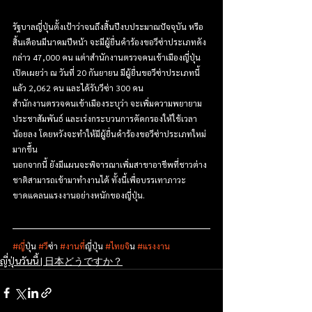
รัฐบาลญี่ปุ่นตั้งเป้าว่าจนถึงสิ้นปีงบประมาณปัจจุบัน หรือ
สิ้นเดือนมีนาคมปีหน้า จะมีผู้ยื่นคำร้องขอวีซ่าประเภทดัง
กล่าว 47,000 คน แต่าสำนักงานตรวจคนเข้าเมืองญี่ปุ่น
เปิดเผยว่า ณ วันที่ 20 กันยายน มีผู้ยื่นขอวีซ่าประเภทนี้
แล้ว 2,062 คน และได้รับวีซ่า 300 คน
สำนักงานตรวจคนเข้าเมืองระบุว่า จะเพิ่มความพยายาม
ประชาสัมพันธ์ และเร่งกระบวนการคัดกรองให้ใช้เวลา
น้อยลง โดยหวังจะทำให้มีผู้ยื่นคำร้องขอวีซ่าประเภทใหม่
มากขึ้น
นอกจากนี้ ยังมีแผนจะพิจารณาเพิ่มสาขาอาชีพที่ชาวต่าง
ชาติสามารถเข้ามาทำงานได้ ทั้งนี้เพื่อบรรเทาภาวะ
ขาดแคลนแรงงานอย่างหนักของญี่ปุ่น.
#ญ
ี่ปุ่น 
#ว
ีซ่า 
#งานท
ี่ญี่ปุ่น 
#ไทยจ
ิน 
#แรงงาน
ญี่ปุ่นวันนี้ | 日本どうですか？