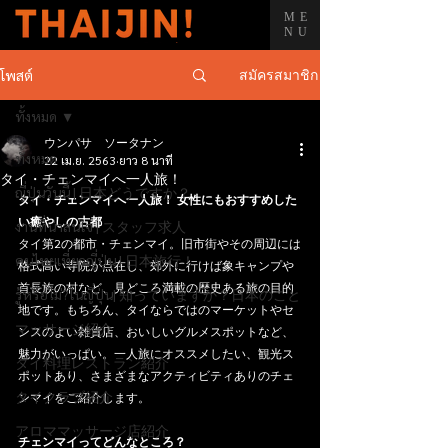
ME
NU
สมัครสมาชิก
โพสต์
ทั้งหมด
ウンパサ ソータナン
ทั้งหมด
22 เม.ย. 2563
ยาว 8 นาที
タイ・チェンマイへ一人旅！
ญี่ปุ่นวันนี้ | 日本どうですか？
タイ・チェンマイへ一人旅！ 女性にもおすすめした
い癒やしの古都
งานที่น่าสนใจ | スタッフ求人
タイ第2の都市・チェンマイ。旧市街やその周辺には
คนไทยเที่ยวญี่ปุ่น | 日本旅行！
格式高い寺院が点在し、郊外に行けば象キャンプや
首長族の村など、見どころ満載の歴史ある旅の目的
รู้หรือไม่?ในญี่ปุ่น| 知っていますか？日本のこと
地です。もちろん、タイならではのマーケットやセ
マッサージ紹介
ンスのよい雑貨店、おいしいグルメスポットなど、
魅力がいっぱい。一人旅にオススメしたい、観光ス
タイ料理レストラン紹介
ポットあり、さまざまなアクティビティありのチェ
タイクラブ紹介
ンマイをご紹介します。
アロママッサージ店紹介
チェンマイってどんなところ？