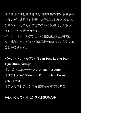
タイ北部に住むさまざまな山岳民族の中でも最も有
名なのが、通称「首長族」と呼ばれるカレン族。幼
少期からいくつも首にはめていく真鍮（しんちゅ
う）コイルが特徴的です。
バーン・トン・ルアンという観光化された村では、
タイ北部のさまざまな山岳民族の暮らしを見学する
ことができます。
バーン・トン・ルアン（Baan Tong Luang Eco-
Agricultural Village）
【URL】http://www.royalchiangmai.com/
【住所】236/10 Wua Lai Rd., Tambon Haiya, 
Chiang Mai
【アクセス】チェンマイ空港から車で約45分
かわいくってハイセンスな雑貨を入手