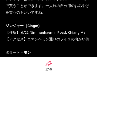
で買うことができます。一人旅の自分用のおみやげ
を買うのもいいですね。
ジンジャー（Ginger）
【住所】 6/21 Nimmanhaemin Road, Chiang Mai
【アクセス】ニマンヘミン通りのソイ１の向かい側
タラート・モン
「モン族」という、タイ北部の山岳地帯に住む少数
民族が営む市場。ワローロット市場の裏手にありま
JOB
す。タラート・モンでは、華やかで色鮮やかな刺し
ゅう生地のほか、バッグやポーチ、洋服や小物など
さまざまなアイテムが並びます。
バンコク市内や日本で売られているものと比べて安
く買えるので、雑貨好きな友達へのおみやげ選びに
もおすすめです。
タラート・モン
【住所】Soi Mong, Off Kuang Men Road, Chiang Mai
【アクセス】ワローロット市場の裏手