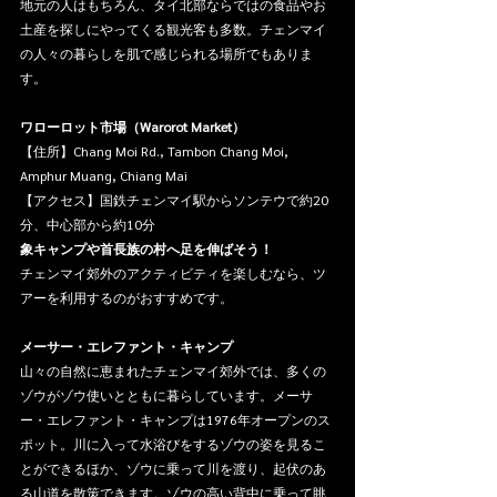
地元の人はもちろん、タイ北部ならではの食品やお
土産を探しにやってくる観光客も多数。チェンマイ
の人々の暮らしを肌で感じられる場所でもありま
す。
ワローロット市場（Warorot Market）
【住所】Chang Moi Rd., Tambon Chang Moi, 
Amphur Muang, Chiang Mai
【アクセス】国鉄チェンマイ駅からソンテウで約20
分、中心部から約10分
象キャンプや首長族の村へ足を伸ばそう！
チェンマイ郊外のアクティビティを楽しむなら、ツ
アーを利用するのがおすすめです。
メーサー・エレファント・キャンプ
山々の自然に恵まれたチェンマイ郊外では、多くの
ゾウがゾウ使いとともに暮らしています。メーサ
ー・エレファント・キャンプは1976年オープンのス
ポット。川に入って水浴びをするゾウの姿を見るこ
とができるほか、ゾウに乗って川を渡り、起伏のあ
る山道を散策できます。ゾウの高い背中に乗って眺