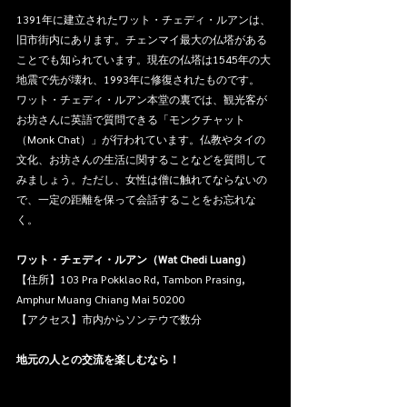
1391年に建立されたワット・チェディ・ルアンは、
旧市街内にあります。チェンマイ最大の仏塔がある
ことでも知られています。現在の仏塔は1545年の大
地震で先が壊れ、1993年に修復されたものです。
ワット・チェディ・ルアン本堂の裏では、観光客が
お坊さんに英語で質問できる「モンクチャット
（Monk Chat）」が行われています。仏教やタイの
文化、お坊さんの生活に関することなどを質問して
みましょう。ただし、女性は僧に触れてならないの
で、一定の距離を保って会話することをお忘れな
く。
ワット・チェディ・ルアン（Wat Chedi Luang）
【住所】103 Pra Pokklao Rd, Tambon Prasing, 
Amphur Muang Chiang Mai 50200
【アクセス】市内からソンテウで数分
地元の人との交流を楽しむなら！