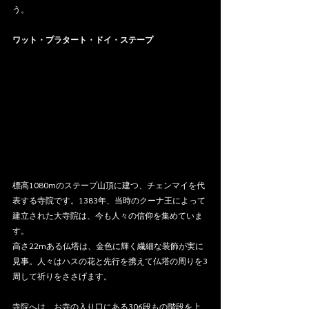
う。
ワット・プラタート・ドイ・ステープ
標高1080mのステープ山頂に建つ、チェンマイを代
表する寺院です。1383年、当時のクーナ王によって
建立された大寺院は、今も人々の信仰を集めていま
す。
高さ22mある仏塔は、金色に輝く繊細な装飾が実に
見事。人々はハスの花と先行を携えて仏塔の周りを3
周して祈りをささげます。
寺院へは、お寺の入り口にある306段もの階段を上