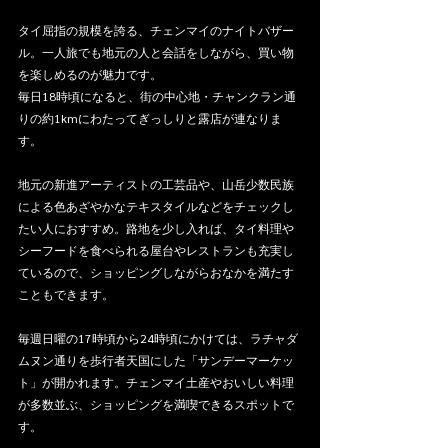
タイ屈指の規模を誇る、チェンマイのナイトバザー
ル。一人旅でも地元の人と会話をしながら、買い物
を楽しめるのが魅力です。
毎日18時頃になると、街の中心地・チャンクラン通
りの約1kmにわたってぎっしりと露店が連なりま
す。
地元の新進アーティストの工芸品や、山岳少数民族
による色あざやかなテキスタイルなどをチェックし
たい人におすすめ。路地を少し入れば、タイ料理や
シーフードを食べられる屋台やレストランも充実し
ているので、ショッピングしながらおなかを満たす
こともできます。
毎週日曜の17時頃から24時頃にかけては、ラチャダ
ムヌン通りを歩行者天国にした「サンデーマーケッ
ト」が開かれます。チェンマイ土産やおいしい料理
が多数並ぶ、ショッピングを満喫できるスポットで
す。