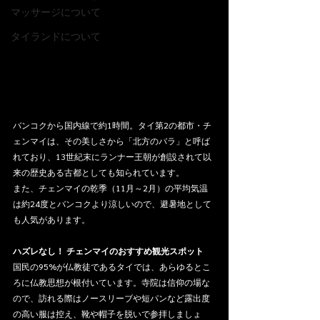
マッサージについて
タイランドについて
バンコクから国内線で約1時間。タイ第2の都市・チ
ェンマイは、その美しさから「北方のバラ」と呼ば
れており、13世紀末にランナー王朝が創設されて以
来の歴史ある古都としても知られています。
また、チェンマイの乾季（11月～2月）の平均気温
は約24度とバンコクより涼しいので、避暑地として
も人気があります。
ハズレなし！ チェンマイのおすすめ観光スポット
国民の95%が仏教徒であるタイでは、あらゆるとこ
ろに仏教思想が根付いています。寺院は信仰の場な
ので、訪れる際はノースリーブや短パンなど露出度
の高い服は控え、靴や帽子を脱いで参拝しましょ