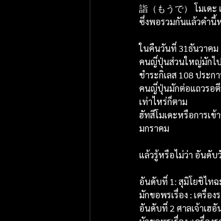
詣（もうで） โมเดะ แปล
ซึ่งพอรวมกันแล้วคำนี้
ในคืนวันที่ 31ธันวาคม
คนญี่ปุ่นส่วนใหญ่มักไ
ชำระกิเลส 108 ประการ
คนญี่ปุ่นมักต่อแถวรอต
เท่าไหร่ก็ตาม 
ฮัทสึโมเดะหรือการเข้าว
มกราคม
แล้วรู้หรือไม่ว่า อันด
อันดับที่ 1: สุมิโยชิไท
มักขอพรเรื่อง : เครื
อันดับที่ 2 ศาลเจ้าเฮอั