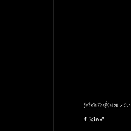
รู้หรือไม่?ในญี่ปุ่