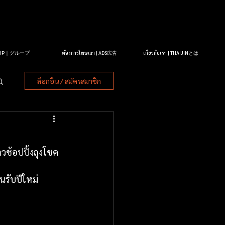
OUP｜グループ
ต้องการโฆษณา | ADS広告
เกี่ยวกับเรา | THAIJINとは
ล็อกอิน / สมัครสมาชิก
วช้อปปิ้งถุงโชค
นรับปีใหม่