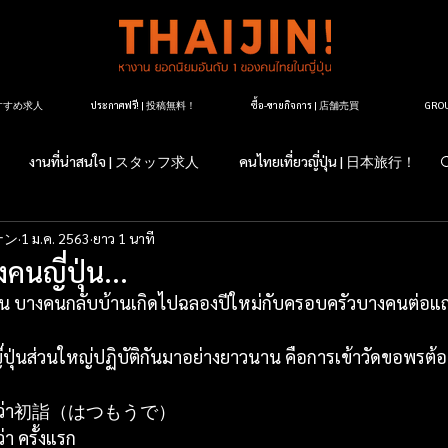
| おすすめ求人
ประกาศฟรี! | 投稿無料！
ซื้อ-ขายกิจการ | 店舗売買
GR
งานที่น่าสนใจ | スタッフ求人
คนไทยเที่ยวญี่ปุ่น | 日本旅行！
ナン
1 ม.ค. 2563
ยาว 1 นาที
すか？日本のこと
マッサージ紹介
タイ料理レストラン紹介
คนญี่ปุ่น...
ุ่น บางคนกลับบ้านเกิดไปฉลองปีใหม่กับครอบครัวบางคนต่อแถ
ージ店紹介
マッサージについて
タイランドについて
่ปุ่นส่วนใหญ่ปฏิบัติกันมาอย่างยาวนาน คือการเข้าวัดขอพรต้อ
 เขียนว่า初詣（はつもうで）
 ครั้งแรก