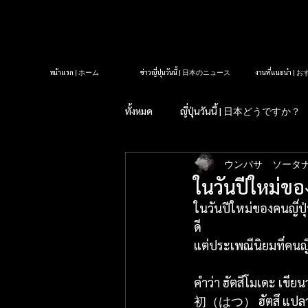
หน้าแรก | ホーム
ข่าวญี่ปุ่นวันนี้ | 日本のニュース
งานที่แนะนำ 
ทั้งหมด
ญี่ปุ่นวันนี้ | 日本どうですか？
ウンパサ ソータ
รู้หรือไม่?ในญี่ปุ่น| 知っていま
ในวันปีใหม่ของ
ในวันปีใหม่ของคนญี่ป
タイクラブ紹介
アロママッサ
ดี 
แต่ประเพณีนิยมที่คนญี
คำว่า ฮัตสึโมเดะ
初（はつ） ฮัตสึ แปลว่า