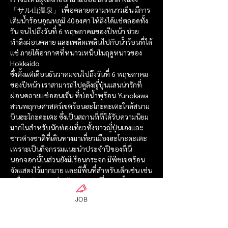
「サル山温泉」 เพื่อคลายความหนาวเย็น มีการ
เติมน้ำร้อนอุณหภูมิ 40องศา ให้ลิงได้แช่ตลอดทั้ง
วัน จนไปถึงวันที่ 6 พฤษภาคมของปีหน้า ช่วย
ทำลิงผ่อนคลาย และเพลิดเพลินไปกับน้ำร้อนที่ได้
แช่ ภายใต้อากาศที่หนาวเหน็บในฤดูหนาวของ 
Hokkaido 
ซึ่งตั้งแต่เดือนธันวาคมจนไปถึงวันที่ 6 พฤษภาคม
ของปีหน้า เราสามารถไปดูลิงญี่ปุ่นแสนน่ารักที่
ผ่อนคลายแช่ออนเซ็น ที่บ่อน้ำพุร้อน Yunokawa 
สวนพฤกษศาสตร์เขตร้อนฮะโกะดะเตะใกล้สนาม
บินฮะโกะดะเตะ ซึ่งเป็นสถานที่ที่ได้รับความนิยม
มากในสำหรับนักท่องเที่ยวทั้งชาวญี่ปุ่นเองและ
ชาวต่างชาติที่เดินทางมาเที่ยวเมืองฮะโกะดะเตะ 
เพราะเป็นกิจกรรมแนะนำประจำปีของที่นี่
นอกจอกนี้ในส่วนยังมีเรือนกระจก มีพีชเขตร้อน
จัดแสดงไว้มากมาย และมีพื้นที่สำหรับเด็กเช่น เช่น
เครื่องเล่นรถยนต์พลังแบตเตอร์รี่ ,สวนน้ำ Water 
Plaza ,บ่อน้ำร้อนแช่เท้าแล้วสามารถนั่งดูลิงภูเขา
JOB
ได้อย่างเพลิดเพลิน เรียกได้ว่าสนุกได้ทั้ง
ครอบครัว และเป็นพื้นที่ที่ให้เวลาเรากับ
ครอบครัวได้ใกล้ชิดกันมากยิ่งขึ้นอีกด้วย และยังมี