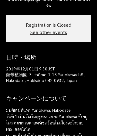
วัน
Registration is Closed
See other events
日時・場所
2019年12月01日 9:30 JST
熱帯植物園, 3-chōme-1-15 Yunokawachō,
Hakodate, Hokkaido 042-0932, Japan
キャンペーンについて
มนต์เสน่ห์แห่ง Yunokawa, Hakodate
วันที่ 1 เป็นวันเริ่มฤดูหนาวของ Yunokawa ซึ่งอยู่
ในสวนพฤกษศาสตร์เขตร้อนในเมืองฮะโกะดะ
เตะ, ฮอกไกโด 
เราจะเห็นฝูงลิงก็ออกมาแช่ออนเซ็นกลางแจ้ง 