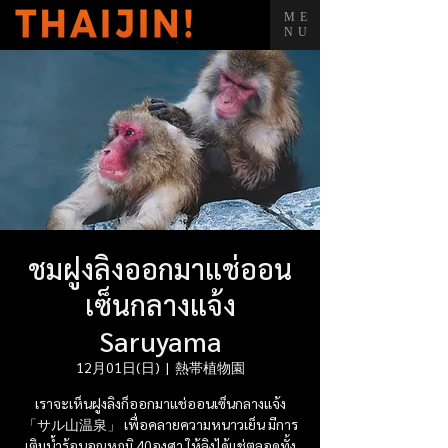
ME
NU
ชมฝูงลิงออกมาแช่ออน
เซ็นกลางแจ้ง
Saruyama
12月01日(日)
  |  
熱帯植物園
เราจะเห็นฝูงลิงก็ออกมาแช่ออนเซ็นกลางแจ้ง
「サル山温泉」 เพื่อคลายความหนาวเย็น มีการ
เติมน้ำร้อนอุณหภูมิ 40องศา ให้ลิงได้แช่ตลอดทั้ง