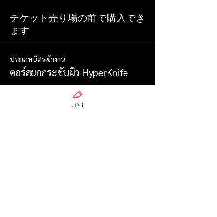
チケット売り場の前で購入でき
ます
ประเภทบัตรเข้างาน
คอร์สยกกระชับผิว HyperKnife
ดูข้อมูลเพิ่มเติม
JOB
ราคา
￥0
จำนวน
ทั้งหมด
￥0