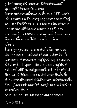
รูปหน้าและรูปร่างของท่านให้สมส่วนและมี
สุขภาพที่ดีด้วยเทคนิคเฉพาะ
ไม่เพียงแต่การเปลี่ยนแปลงที่ท่านจะได้รับแต่ยัง
เพิ่มความพิเศษ ด้วยการดูแลสุขภาพจากภายในสู่
ภายนอกด้วยวิธีการ DETOX โดยเทคนิคเครื่องมือ
และผลิตภัณฑ์ที่มีคุณภาพและปลอดภัยจาก
ประเทศญี่ปุ่น 100% ท่านสามารถมั่นใจและรับรู้
ถึงการเปลี่ยนแปลงได้ตั้งแต่ครั้งแรกที่เข้ารับ
บริการ
ในการดูแลรูปหน้า ยกกระชับผิว อีกทั้งยังช่วย
ผ่อนคลายความเหนื่อยล้า ด้วยการนำเครื่องมือ
เฉพาะทาง ที่หนุ่มสาวชาวญี่ปุ่นนิยมสูงสุดในตอน
นี้ ด้วยเครื่อง Hyper knife จากประเทศญี่ปุ่น ที่
ปล่อยคลื่น RF ความถี่สูงและเร็ว กว่าเครื่องทั่วไป
ถึง 3 เท่า จึงได้ผลอย่างรวดเร็วในเวลาอันสั้น ซึ่ง
ช่วยลดส่วนเกินและทำให้เห็นกรอบหน้าชัดเจนขึ้น
ร้านอยู่ในซอยข้างสถานี ชินโอคุโบะ  ตรงข้ามร้าน
อาหารไทย ชั้น 2
Shin-Okubo Thai Massage Antea amora
もっと読む>