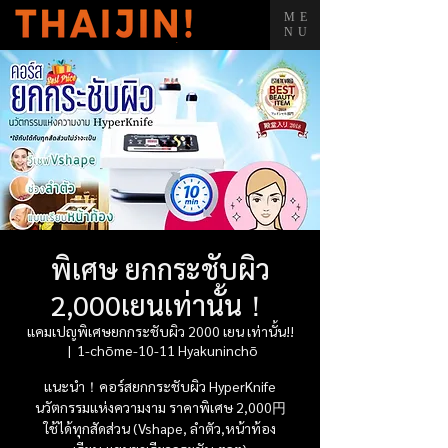
ME
NU
พิเศษ ยกกระชับผิว
2,000เยนเท่านั้น！
แคมเปญพิเศษยกกระชับผิว 2000 เยน เท่านั้น!!
  |  
1-chōme-10-11 Hyakuninchō
แนะนำ！คอร์สยกกระชับผิว HyperKnife
นวัตกรรมแห่งความงาม ราคาพิเศษ 2,000円
ใช้ได้ทุกสัดส่วน (Vshape, ลำตัว,หน้าท้อง