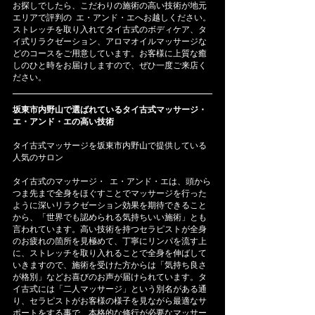
お探しでしたら、こだわりの施術の高い技術が地元
エリアで評判の  エ・アンド・エへお越しください。
ストレッチを取り入れてタイ古式のボディケア、タ
イ式リラクゼーション、アロマオイルマッサージな
どのコースをご用意しています。お客様に上質な癒
しのひと時をお届けしますので、ぜひ一度ご来店く
ださい。
坂東市内野山で選ばれているタイ古式マッサージ・ 
エ・アンド・エの高い技術
タイ古式マッサージを坂東市内野山で提供している
人気のサロン
タイ古式のマッサージ・  エ・アンド・エは、頭から
つま先まで全身をほぐすことでマッサージを行った
ように深いリラクゼーション効果を期待できること
から、「世界でも認められる気持ちいい施術」とも
言われています。高い技術を持つセラピストが全身
のお疲れの箇所を見極めて、丁寧にリンパを流す上
に、ストレッチを取り入れることで全身を伸ばして
いきますので、施術を受けた方からは「気持ち良さ
が格別」などお喜びのお声が届けられています。タ
イ古式には「二人マッサージ」という別名がある通
り、セラピストがお客様の様子を見ながら最適なサ
ポートをする事で、本格的な修行が必要なマッサー