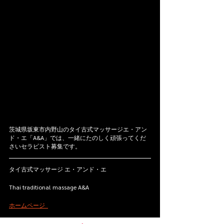
茨城県坂東市内野山のタイ古式マッサージエ・アン
ド・エ「A&A」では、一緒にたのしく頑張ってくだ
さいセラピスト募集です。
タイ古式マッサージ エ・アンド・エ   
Thai traditional massage A&A    
ホームページ  