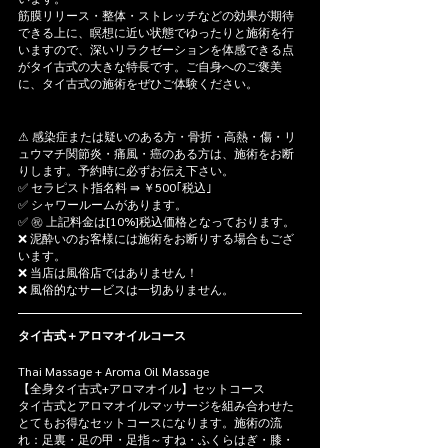
筋膜リリース・整体・ストレッチなどの効果が期待
できる上に、瞑想に近い状態でゆったりと施術を行
いますので、深いリラクゼーションを体感できる点
がタイ古式の大きな特長です。ご自身へのご褒美
に、タイ古式の施術をぜひご体験ください。
⚠ 感染症または疑いのある方・骨折・高熱・傷・リ
ュウマチ関節炎・痛風・癌のある方は、施術をお断
りします。予約時に必ずお伝え下さい。
✅ セラピスト指名料 ⇛ ￥500｢税込｣
✅ シャワールームがあります。
✅ ㊗ 上記料金は[10%]税込価格となっております。
❌ 泥酔いのお客様には施術をお断りする場合もござ
います。
❌ 当店は風俗店ではありません！
❌ 風俗的なサービスは一切ありません。
タイ古式＋アロマオイルコース
Thai Massage + Aroma Oil Massage
【全身タイ古式+アロマオイル】セットコース
タイ古式とアロマオイルマッサージを組み合わせた
とてもお得なセットコースになります。施術の流
れ：足裏・足の甲・足指～すね・ふくらはぎ・膝・