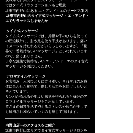
ではタイ式リラクゼーションもご用意
坂東市内野山にある エ・アンド・エのサービス案内
坂東市内野山のタイ古式マッサージ・ エ・アンド・
エでリラックスしませんか
タイ古式マッサージ
タイ古式マッサージでは、拇指や手のひらを使って
の圧迫以外に、肘や足を使う手技があります。痛い
イメージを持たれる方がいらっしゃいますが、「世
界で一番気持ちいいマッサージ」といわれています
ので、痛くありません。
丁寧な施術で気持ちいい エ・アンド・エのタイ古式
マッサージをお試しください。
アロマオイルマッサージ
お客様お一人おひとりに寄り添い、それぞれのお身
体に合わせた施術で、癒しと活力をお届けしたいと
考えています。
リンパが流れる心地よい感覚を得られると好評のア
ロマオイルマッサージをご用意しています。
皆さまの日常生活で抱えるストレスや疲労が少しで
も解消され和らいでいくのを感じて頂けます。
内野山店へのアクセスをご紹介
坂東市内野山エリアでタイ古式マッサージサロンを