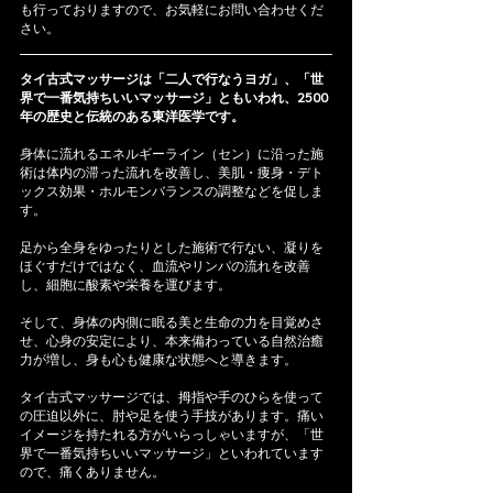
も行っておりますので、お気軽にお問い合わせくだ
さい。
タイ古式マッサージは「二人で行なうヨガ」、「世
界で一番気持ちいいマッサージ」ともいわれ、2500
年の歴史と伝統のある東洋医学です。
身体に流れるエネルギーライン（セン）に沿った施
術は体内の滞った流れを改善し、美肌・痩身・デト
ックス効果・ホルモンバランスの調整などを促しま
す。
足から全身をゆったりとした施術で行ない、凝りを
ほぐすだけではなく、血流やリンパの流れを改善
し、細胞に酸素や栄養を運びます。
そして、身体の内側に眠る美と生命の力を目覚めさ
せ、心身の安定により、本来備わっている自然治癒
力が増し、身も心も健康な状態へと導きます。
タイ古式マッサージでは、拇指や手のひらを使って
の圧迫以外に、肘や足を使う手技があります。痛い
イメージを持たれる方がいらっしゃいますが、「世
界で一番気持ちいいマッサージ」といわれています
ので、痛くありません。