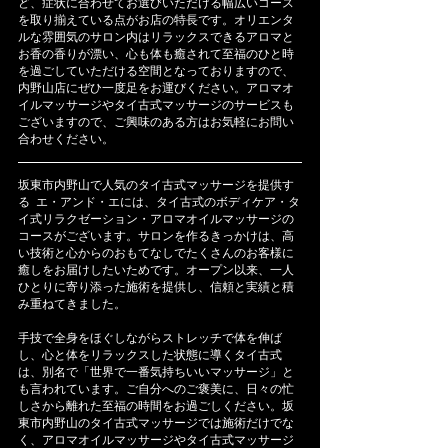
ど、症状に合わせてお選びいただける幅広いコース
を取り揃えている点がお店の特長です。オリエンタ
ルな雰囲気のサロン内はリラックスできるアロマと
お香の香りが漂い、心も体も癒されて至福のひと時
を過ごしていただける空間となっておりますので、
内野山店にぜひ一度足をお運びください。アロマオ
イルマッサージやタイ古式マッサージのサービスも
ございますので、ご興味のある方はお気軽にお問い
合わせください。
坂東市内野山で人気のタイ古式マッサージを提供す
る  エ・アンド・エには、タイ古式のボディケア・タ
イ式リラクゼーション・アロマオイルマッサージの
コースがございます。サロンを作るきっかけは、高
い技術と心からのおもてなしでたくさんのお客様に
癒しをお届けしたいためです。オープン以来、一人
ひとりに寄り添った施術を提供し、信頼と実績と積
み重ねてきました。
手技で全身をほぐしながらストレッチで体を伸ば
し、心と体をリラックスした状態に導くタイ古式
は、別名で「世界で一番気持ちいいマッサージ」と
も言われています。ご自分へのご褒美に、日々の忙
しさから離れた至福の時間をお過ごしください。坂
東市内野山のタイ古式マッサージでは施術だけでな
く、アロマオイルマッサージやタイ古式マッサージ