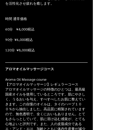
を活性化させ疲れを癒します。
時間 通常価格   
60分    ¥4,000税込 
90分  ¥6,000税込 
120分  ¥8,000税込
アロマオイルマッサージコース
Aroma Oil Massage course
【アロマオイルマッサージ】レギュラーコース
アロマオイルマッサージの特徴のひとつは、最高級
国産オイルを使用しているところです。肌にやさし
く、うるおいを与え、すべすべしたお肌に整えてい
きます。この自慢のオイルは、タイのハーブ１０
０％から抽出しました。高品質に精製されています
ので、無色透明で、全くにおいもありません。とて
もさらっとしていて、肌に溶け込む感覚が、とても
心地よいと評判です。また、人の皮脂成分である   
エ・アンド・エは、加齢とともに体内生産量が減少