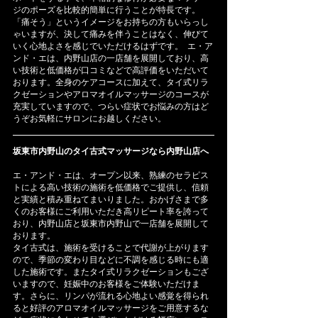
ジのポーズを比較的簡単に行うことが特長です。
「痛そう」というイメージをお持ちの方もいらっし
ゃいますが、決して痛みを伴うことはなく、伸びて
いく心地よさを感じでいただけるはずです。  エ・ア
ンド・エは、内野山店の一店舗を展開しており、高
い技術と低価格が口コミなどで高評価をいただいて
おります。全身のケアコースに加えて、タイ式リラ
クゼーションやアロマオイルマッサージのコースが
充実していますので、つらい症状でお悩みの方はど
うぞお気軽にサロンにお越しください。
坂東市内野山のタイ古式マッサージなら内野山店へ
エ・アンド・エは、オープン以来、熟練のセラピス
トによる高い技術の施術を低価格でご提供し、信頼
と実績と積み重ねてまいりました。おかげさまで多
くのお客様にご利用いただき高リピート率を誇って
おり、内野山店と坂東市内野山で一店舗を展開して
おります。
タイ古式は、施術を受けることで代謝が上がります
ので、季節の変わり目などに不調を感じる時にも適
した施術です。またタイ式リラクゼーションもござ
いますので、妊娠中のお客様をご体験いただけま
す。さらに、リンパが流れる心地よい感覚を得られ
ると好評のアロマオイルマッサージをご用意するな