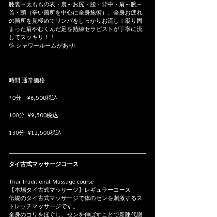
膝裏～太ももの表・裏～お尻・腰・背中・肩～腕～
首・頭（辛い箇所を中心に全身施術）、全身お疲れ
の箇所を見極めてリンパをしっかりお流し！凝り固
まった肩やむくんだ足を熟練セラピストが丁寧に流
してスッキリ！！
💦 シャワールームがあり!
時間 通常価格   
70分    ¥6,500税込 
100分  ¥9,500税込 
130分  ¥12,500税込
タイ古式マッサージコース
Thai Traditional Massage course
【本場タイ古式マッサージ】レギュラーコース
伝統のタイ古式マッサージで体のセンを刺激するス
トレッチマッサージです。
全身のコリをほぐし、センを伸ばすことで新陳代謝