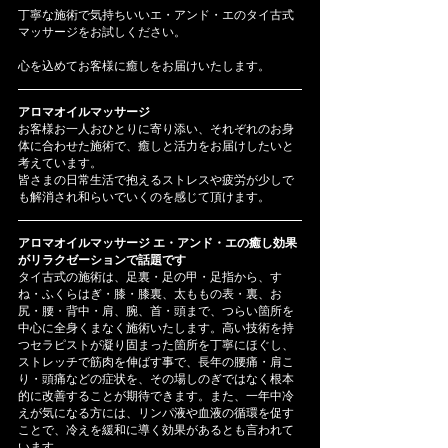
丁寧な施術で気持ちいいエ・アンド・エのタイ古式
マッサージをお試しください。
心を込めてお客様に癒しをお届けいたします。
アロマオイルマッサージ
お客様お一人おひとりに寄り添い、それぞれのお身
体に合わせた施術で、癒しと活力をお届けしたいと
考えています。
皆さまの日常生活で抱えるストレスや疲労が少しで
も解消され和らいでいくのを感じて頂けます。
アロマオイルマッサージ エ・アンド・エの癒し効果
がリラクゼーションで話題です
タイ古式の施術は、足裏・足の甲・足指から、す
ね・ふくらはぎ・膝・膝裏、太ももの表・裏、お
尻・腰・背中・肩、腕、首・頭まで、つらい箇所を
中心に全身くまなく施術いたします。高い技術を持
つセラピストが凝り固まった箇所を丁寧にほぐし、
ストレッチで筋肉を伸ばす事で、長年の腰痛・肩こ
り・頭痛などの症状を、その場しのぎではなく根本
的に改善することが期待できます。また、一年中冷
えが気になる方には、リンパ液や血液の循環を促す
ことで、冷えを緩和に導く効果があるとも言われて
います。