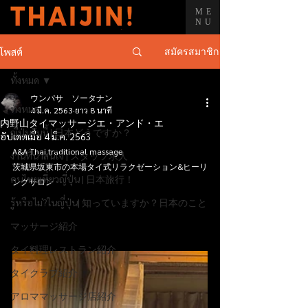
ME
NU
สมัครสมาชิก
โพสต์
ทั้งหมด
ウンパサ ソータナン
ทั้งหมด
4 มี.ค. 2563
ยาว 8 นาที
内野山タイマッサージエ・アンド・エ
ญี่ปุ่นวันนี้ | 日本どうですか？
อัปเดตเมื่อ
4 มี.ค. 2563
A&A Thai traditional massage 
งานที่น่าสนใจ | スタッフ求人
茨城県坂東市の本場タイ式リラクゼーション&ヒーリ
คนไทยเที่ยวญี่ปุ่น | 日本旅行！
ングサロン
รู้หรือไม่?ในญี่ปุ่น| 知っていますか？日本のこと
マッサージ紹介
タイ料理レストラン紹介
タイクラブ紹介
アロママッサージ店紹介