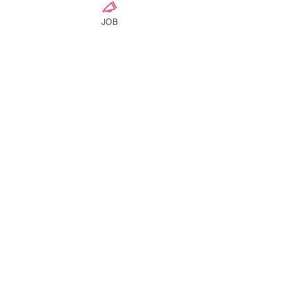
JOB
ดูทั้งหมด
โพสต์ล่าสุด