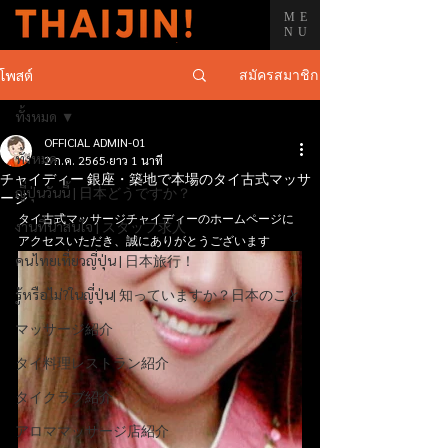
ME
NU
สมัครสมาชิก
โพสต์
ทั้งหมด
OFFICIAL ADMIN-01
ทั้งหมด
2 ก.ค. 2565
ยาว 1 นาที
チャイディー 銀座・築地で本場のタイ古式マッサ
ญี่ปุ่นวันนี้ | 日本どうですか？
ージ
タイ古式マッサージチャイディーのホームページに
งานที่น่าสนใจ | スタッフ求人
アクセスいただき、誠にありがとうございます
คนไทยเที่ยวญี่ปุ่น | 日本旅行！
รู้หรือไม่?ในญี่ปุ่น| 知っていますか？日本のこと
マッサージ紹介
タイ料理レストラン紹介
タイクラブ紹介
アロママッサージ店紹介