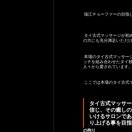
 瑞江チョーファーの目
 タイ古式マッサージが初めての人にはその素晴らしさを知って頂けると考えていますし、タイ古式マッサージマニア
の方にも充分満足いただ
 本場のタイ古式マッサージには2500年の歴史があると言われ、 コリをほぐす指圧と筋肉に柔軟性を回復させるストレ
ッチを組み合わせたタイ
人々から愛されています
 ここでは本場のタイ古
タイ古式マッサー
信じ、その癒しの
いけるサロンであ
り上げる事を目指
の拘り