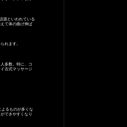
が語源といわれている
加えて体の曲げ伸ば
得られます。
る人多数。特に、コ
タイ古式マッサージ
によるものが多くな
とができやすくなり