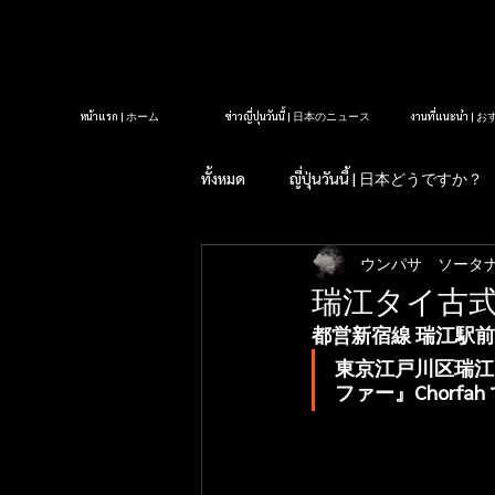
หน้าแรก | ホーム
ข่าวญี่ปุ่นวันนี้ | 日本のニュース
งานที่แนะนำ 
ทั้งหมด
ญี่ปุ่นวันนี้ | 日本どうですか？
ウンパサ ソータ
รู้หรือไม่?ในญี่ปุ่น| 知っていま
瑞江タイ古式
都営新宿線 瑞江駅
タイクラブ紹介
アロママッサ
東京江戸川区瑞江
ファー』Chorfah