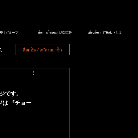
OUP｜グループ
ต้องการโฆษณา | ADS広告
เกี่ยวกับเรา | THAIJINとは
ล็อกอิน / สมัครสมาชิก
ージです。
ジは 『チョー