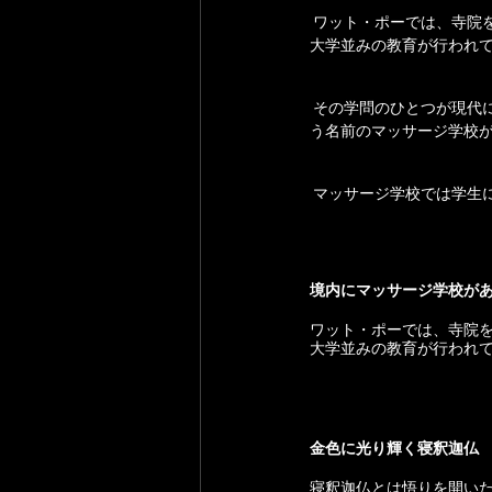
 ワット・ポーでは、寺院を学問の場にしようと考えたラーマ3世により、医術や天文学、歴史学の学問所が設けられ、
大学並みの教育が行われ
 その学問のひとつが現代に伝わるタイ古式マッサージで、ワット・ポー・タイ・トラディショナル・マッサージとい
う名前のマッサージ学校
 マッサージ学校では学生
境内にマッサージ学校が
ワット・ポーでは、寺院
大学並みの教育が行われ
金色に光り輝く寝釈迦仏
寝釈迦仏とは悟りを開い