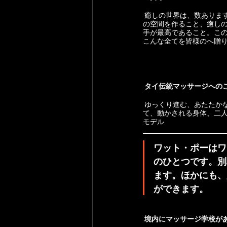
 癒しの世界は、数ありますが、チョーファーでなければできないこだわりを持つことが、大事でした。それは、癒し
の空間を作ること、癒し
手が最高であること。こ
こんな全てを皆様のへ贈
 タイ伝統マッサージへの
 ゆっくり進む、あたたかなセラピストの手！身体のエネルギーを流しながら、指が沈みます。筋肉を緩めます。そし
て、動かされる身体、二
モデル
ワット・ポーはワ
のひとつです。別
ます。ほかにも、
ができます。
 境内にマッサージ学校が