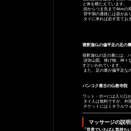
と体を横たえています。
 頭からつま先まで46m
 背中側の通路には器が
 タイに来れば必ず見てお
寝釈迦仏の偏平足の足の
寝釈迦仏の足の裏には、
 須弥山図、捧げ物、神々など108の絵が、真珠貝を使い螺鈿細工で細かに描かれ、これらの絵は人々に幸福をもたら
すといわれています。
 また、足の裏が偏平足な
バンコク最古の仏教寺院
ワット・ポーには入り口
 タイ人は無料ですが、
 チケットにはミネラルウ
マッサージの説明
「世界でいちばん気持ち