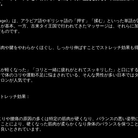
す。
ssage)」は、アラビア語やギリシャ語の「押す」「揉む」といった単語
しが基本。一方、古来タイ王国で行われてきたマッサージは、それらに
だものです。
筋肉や腱をやわらかくほぐし、しっかり伸ばすことでストレッチ効果も
体が軽くなった」「コリと一緒に疲れがとれてスッキリした」と口にす
中で体のコリや運動不足に悩まされている、そんな男性が多い日本では
サロンが人気です。
ストレッチ効果：
こりや腰痛の原因の多くは特定の筋肉が硬くなり、バランスの悪い姿勢
ることにより、硬くなった筋肉が柔らかくなり身体のバランスを保つこ
も良いとされています。