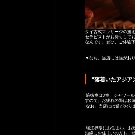
タイ古式マッサージの施
セラピストがお待ちして
なんです。ぜひ、ご体験
 ♥ なお、当店には猫がお
❝落着いたアジア
 施術室は3室、シャワールーム完備。小さなお店ですが、ゆったりリラックスできる空間です。アットホームなお店で
すので、お疲れの際はお
 なお、当店には猫がおり
 瑞江界隈にお住まい、お勤めの方、また篠崎、本八幡、一之江、船堀、東大島、大島、西大島、住吉など都営新宿線
沿線にお住まいの方も、