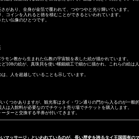
の長さがあり、全身が金箔で覆われて、つやつやと光り輝いています。
あり、コインを入れると徳を積むことができるといわれています。
きたい仏像のひとつです。
裏
バラモン教から生まれた仏教の宇宙観を表した絵が描かれています。
のは、人を超越していることも示しています。
がいくつかありますが、観光客はタイ・ワン通りの門から入るのが一般
外国人は入館料が必要なのでチケット売り場でチケットを購入します。
ォーターと交換する半券が付いてきます。
いいマッサージ」といわれているのが、長い歴史を誇るタイ王国固有の