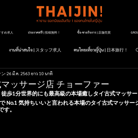
| おすすめ求人
ประกาศฟรี! | 投稿無料！
ซื้อ-ขายกิจการ | 店舗売買
GR
งานที่น่าสนใจ | スタッフ求人
คนไทยเที่ยวญี่ปุ่น | 日本旅行！
ナン
26 มี.ค. 2563
ยาว 10 นาที
すか？日本のこと
マッサージ紹介
タイ料理レストラン紹介
マッサージ店 チョーファー
前 徒歩1分世界的にも最高級の本場癒しタイ古式マッサ
ージ店紹介
マッサージについて
タイランドについて
で No.1 気持ちいいと言われる本場のタイ古式マッサー
 です。