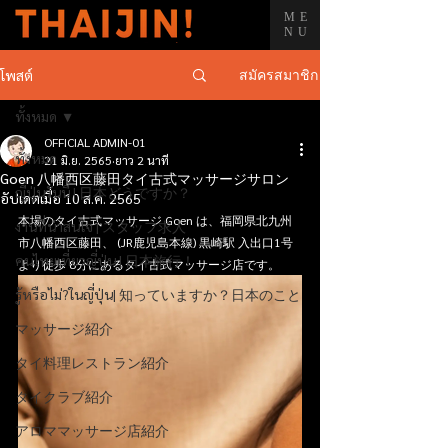
ME
NU
สมัครสมาชิก
โพสต์
ทั้งหมด
OFFICIAL ADMIN-01
ทั้งหมด
21 มิ.ย. 2565
ยาว 2 นาที
Goen 八幡西区藤田タイ古式マッサージサロン
ญี่ปุ่นวันนี้ | 日本どうですか？
อัปเดตเมื่อ
10 ส.ค. 2565
本場のタイ古式マッサージ Goen は、福岡県北九州
งานที่น่าสนใจ | スタッフ求人
市八幡西区藤田、 (JR鹿児島本線) 黒崎駅 入出口1号
คนไทยเที่ยวญี่ปุ่น | 日本旅行！
より徒歩 8分にあるタイ古式マッサージ店です。
รู้หรือไม่?ในญี่ปุ่น| 知っていますか？日本のこと
マッサージ紹介
タイ料理レストラン紹介
タイクラブ紹介
アロママッサージ店紹介