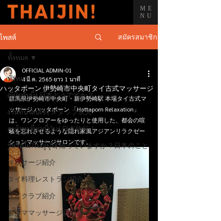
ME
NU
สมัครสมาชิก
โพสต์
ทั้งหมด
OFFICIAL ADMIN-01
ทั้งหมด
4 มี.ค. 2565
ยาว 1 นาที
ハッタポーン 伊勢崎市中央町タイ古式マッサージ
ญี่ปุ่นวันนี้ | 日本どうですか？
群馬県伊勢崎市中央町・新伊勢崎駅 本場タイ古式マ
ッサージ ハッタポーン 「Hattaporn Relaxation」 
งานที่น่าสนใจ | スタッフ求人
は、ワンフロアーをゆったりと使用した、都会の喧
คนไทยเที่ยวญี่ปุ่น | 日本旅行！
騒を忘れさせるような隠れ家風アジアンリラクゼー
ションマッサージサロンです。
รู้หรือไม่?ในญี่ปุ่น| 知っていますか？日本のこと
マッサージ紹介
タイ料理レストラン紹介
タイクラブ紹介
アロママッサージ店紹介