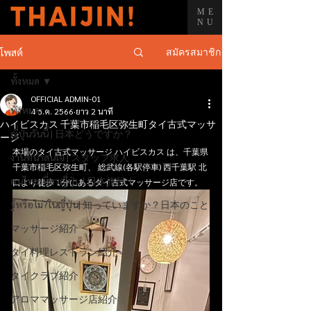
ME
NU
สมัครสมาชิก
โพสต์
ทั้งหมด
OFFICIAL ADMIN-01
ทั้งหมด
4 ธ.ค. 2566
ยาว 2 นาที
ハイビスカス 千葉市稲毛区弥生町タイ古式マッサ
ญี่ปุ่นวันนี้ | 日本どうですか？
ージ
本場のタイ古式マッサージ ハイビスカス は、千葉県
งานที่น่าสนใจ | スタッフ求人
千葉市稲毛区弥生町、 総武線(各駅停車) 西千葉駅 北
คนไทยเที่ยวญี่ปุ่น | 日本旅行！
口より徒歩 1分にあるタイ古式マッサージ店です。
รู้หรือไม่?ในญี่ปุ่น| 知っていますか？日本のこと
マッサージ紹介
タイ料理レストラン紹介
タイクラブ紹介
アロママッサージ店紹介