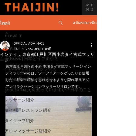
ME
NU
สมัครสมาชิก
โพสต์
ทั้งหมด
OFFICIAL ADMIN-01
ทั้งหมด
14 ก.ย. 2567
ยาว 1 นาที
インティラ 東京都江戸川区西小岩タイ古式マッサ
ญี่ปุ่นวันนี้ | 日本どうですか？
ージ
東京都江戸川区西小岩 本場タイ古式マッサージ イン
งานที่น่าสนใจ | スタッフ求人
ティラ (Inthira) は、ツーフロアーをゆったりと使用
คนไทยเที่ยวญี่ปุ่น | 日本旅行！
した、都会の喧騒を忘れさせるような隠れ家風アジ
アンリラクゼーションマッサージサロンです。
รู้หรือไม่?ในญี่ปุ่น| 知っていますか？日本のこと
マッサージ紹介
タイ料理レストラン紹介
タイクラブ紹介
アロママッサージ店紹介