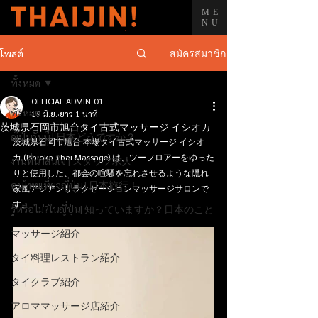
ME
NU
สมัครสมาชิก
โพสต์
ทั้งหมด
OFFICIAL ADMIN-01
ทั้งหมด
19 มิ.ย.
ยาว 1 นาที
茨城県石岡市旭台タイ古式マッサージ イシオカ
ญี่ปุ่นวันนี้ | 日本どうですか？
茨城県石岡市旭台 本場タイ古式マッサージ イシオ
カ (Ishioka Thai Massage) は、ツーフロアーをゆった
งานที่น่าสนใจ | スタッフ求人
りと使用した、都会の喧騒を忘れさせるような隠れ
คนไทยเที่ยวญี่ปุ่น | 日本旅行！
家風アジアンリラクゼーションマッサージサロンで
す。
รู้หรือไม่?ในญี่ปุ่น| 知っていますか？日本のこと
マッサージ紹介
タイ料理レストラン紹介
タイクラブ紹介
アロママッサージ店紹介