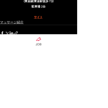
(東金線)東金駅徒歩 7分
駐車場 2台
サイト
マッサージ紹介
JOB
ดูทั้งหมด
โพสต์ล่าสุด