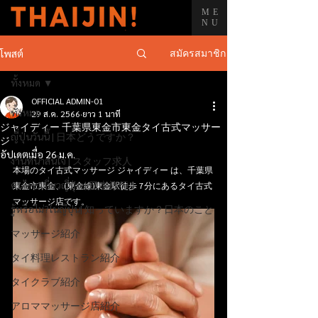
ME
NU
สมัครสมาชิก
โพสต์
ทั้งหมด
OFFICIAL ADMIN-01
ทั้งหมด
29 ส.ค. 2566
ยาว 1 นาที
ジャイディー 千葉県東金市東金タイ古式マッサー
ญี่ปุ่นวันนี้ | 日本どうですか？
ジ
อัปเดตเมื่อ
26 ม.ค.
งานที่น่าสนใจ | スタッフ求人
本場のタイ古式マッサージ ジャイディー は、千葉県
คนไทยเที่ยวญี่ปุ่น | 日本旅行！
東金市東金、(東金線)東金駅徒歩 7分にあるタイ古式
マッサージ店です。
รู้หรือไม่?ในญี่ปุ่น| 知っていますか？日本のこと
マッサージ紹介
タイ料理レストラン紹介
タイクラブ紹介
アロママッサージ店紹介