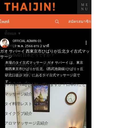
ME
NU
สมัครสมาชิก
โพสต์
ทั้งหมด
OFFICIAL ADMIN-01
ทั้งหมด
19 พ.ค. 2566
ยาว 2 นาที
ガオ サバーイ 西東京市ひばりが丘北タイ古式マッ
ญี่ปุ่นวันนี้ | 日本どうですか？
サージ
本場のタイ古式マッサージ ガオ サバーイ は、東京
งานที่น่าสนใจ | スタッフ求人
都西東京市ひばりが丘北、(西武池袋線) ひばりヶ丘
คนไทยเที่ยวญี่ปุ่น | 日本旅行！
駅北口徒歩 3分、にあるタイ古式マッサージ店で
す。
รู้หรือไม่?ในญี่ปุ่น| 知っていますか？日本のこと
マッサージ紹介
タイ料理レストラン紹介
タイクラブ紹介
アロママッサージ店紹介