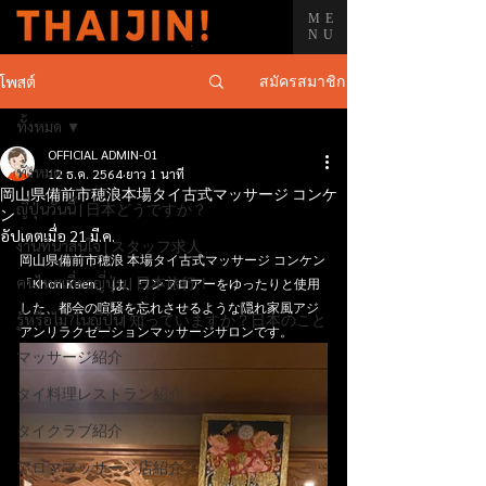
ME
NU
สมัครสมาชิก
โพสต์
ทั้งหมด
OFFICIAL ADMIN-01
ทั้งหมด
12 ธ.ค. 2564
ยาว 1 นาที
岡山県備前市穂浪本場タイ古式マッサージ コンケ
ญี่ปุ่นวันนี้ | 日本どうですか？
ン
อัปเดตเมื่อ
21 มี.ค.
งานที่น่าสนใจ | スタッフ求人
岡山県備前市穂浪 本場タイ古式マッサージ コンケン
คนไทยเที่ยวญี่ปุ่น | 日本旅行！
「Khon Kaen」 は、ワンフロアーをゆったりと使用
した、都会の喧騒を忘れさせるような隠れ家風アジ
รู้หรือไม่?ในญี่ปุ่น| 知っていますか？日本のこと
アンリラクゼーションマッサージサロンです。
マッサージ紹介
タイ料理レストラン紹介
タイクラブ紹介
アロママッサージ店紹介