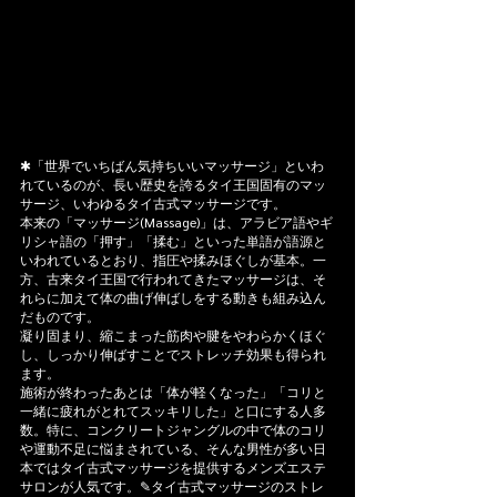
✱「世界でいちばん気持ちいいマッサージ」といわ
れているのが、長い歴史を誇るタイ王国固有のマッ
サージ、いわゆるタイ古式マッサージです。
本来の「マッサージ(Massage)」は、アラビア語やギ
リシャ語の「押す」「揉む」といった単語が語源と
いわれているとおり、指圧や揉みほぐしが基本。一
方、古来タイ王国で行われてきたマッサージは、そ
れらに加えて体の曲げ伸ばしをする動きも組み込ん
だものです。
凝り固まり、縮こまった筋肉や腱をやわらかくほぐ
し、しっかり伸ばすことでストレッチ効果も得られ
ます。
施術が終わったあとは「体が軽くなった」「コリと
一緒に疲れがとれてスッキリした」と口にする人多
数。特に、コンクリートジャングルの中で体のコリ
や運動不足に悩まされている、そんな男性が多い日
本ではタイ古式マッサージを提供するメンズエステ
サロンが人気です。✎タイ古式マッサージのストレ