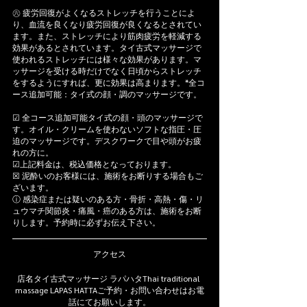
㊅ 疲労回復がよくなるストレッチを行うことによ
り、血流を良くなり疲労回復が良くなるとされてい
ます。また、ストレッチにより筋肉疲労を軽減する
効果があるとされています。タイ古式マッサージで
使われるストレッチには様々な効果があります。マ
ッサージを受ける時だけでなく日頃からストレッチ
をするようにすれば、更に効果は高まります。*全コ
ース追加可能：タイ式の顔・調のマッサージです。
☑ 全コース追加可能タイ式の顔・頭のマッサージで
す。オイル・クリームを使わないソフトな指圧・圧
迫のマッサージです。デスクワークで目や頭がお疲
れの方に。
☑上記料金は、税込価格となっております。
☒ 泥酔いのお客様には、施術をお断りする場合もご
ざいます。
ⓘ 感染症または疑いのある方・骨折・高熱・傷・リ
ュウマチ関節炎・痛風・癌のある方は、施術をお断
りします。予約時に必ずお伝え下さい。
アクセス
店名タイ古式マッサージ ラパハタThai traditional 
massage LAPAS HATTAご予約・お問い合わせはお電
話にてお願いします。