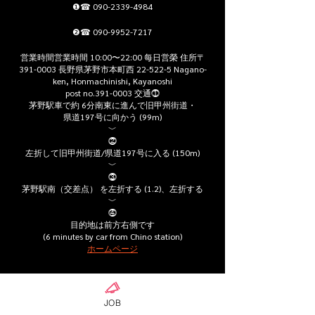
❶☎ 090-2339-4984
❷☎ 090-9952-7217
営業時間営業時間 10:00〜22:00 每日営榮 住所〒
391-0003 長野県茅野市本町西 22-522-5 Nagano-
ken, Honmachinishi, Kayanoshi
post no.391-0003 交通⓵
茅野駅車で約 6分南東に進んで旧甲州街道・
県道197号に向かう (99m)
﹀
⓶
左折して旧甲州街道/県道197号に入る (150m)
﹀
⓷
茅野駅南（交差点） を左折する (1.2)、左折する
﹀
⓸
目的地は前方右側です
(6 minutes by car from Chino station)
ホームページ
JOB