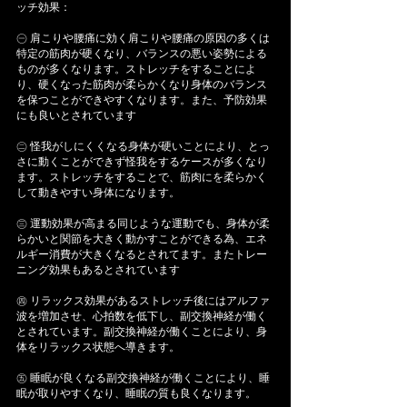
ッチ効果：
㊀ 肩こりや腰痛に効く肩こりや腰痛の原因の多くは
特定の筋肉が硬くなり、バランスの悪い姿勢による
ものが多くなります。ストレッチをすることによ
り、硬くなった筋肉が柔らかくなり身体のバランス
を保つことができやすくなります。また、予防効果
にも良いとされています
㊁ 怪我がしにくくなる身体が硬いことにより、とっ
さに動くことができず怪我をするケースが多くなり
ます。ストレッチをすることで、筋肉にを柔らかく
して動きやすい身体になります。
㊂ 運動効果が高まる同じような運動でも、身体が柔
らかいと関節を大きく動かすことができる為、エネ
ルギー消費が大きくなるとされてます。またトレー
ニング効果もあるとされています
㊃ リラックス効果があるストレッチ後にはアルファ
波を増加させ、心拍数を低下し、副交換神経が働く
とされています。副交換神経が働くことにより、身
体をリラックス状態へ導きます。
㊄ 睡眠が良くなる副交換神経が働くことにより、睡
眠が取りやすくなり、睡眠の質も良くなります。