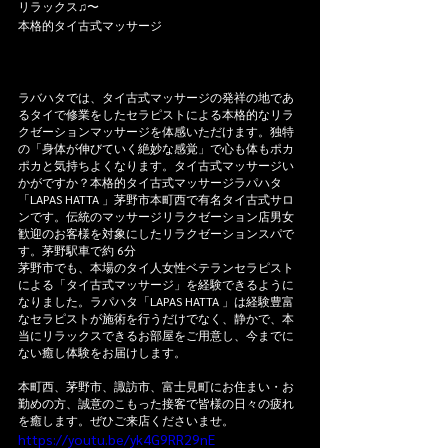
リラックス♫〜
本格的タイ古式マッサージ
ラバハタでは、タイ古式マッサージの発祥の地であ
るタイで修業をしたセラピストによる本格的なリラ
クゼーションマッサージを体感いただけます。独特
の「身体が伸びていく絶妙な感覚」で心も体もポカ
ポカと気持ちよくなります。タイ古式マッサージい
かがですか？本格的タイ古式マッサージラパハタ
「LAPAS HATTA 」茅野市本町西で有名タイ古式サロ
ンです。伝統のマッサージリラクゼーション店男女
歓迎のお客様を対象にしたリラクゼーションスパで
す。茅野駅車で約 6分
茅野市でも、本場のタイ人女性ベテランセラピスト
による「タイ古式マッサージ」を経験できるように
なりました。ラパハタ「LAPAS HATTA 」は経験豊富
なセラピストが施術を行うだけでなく、静かで、本
当にリラックスできるお部屋をご用意し、今までに
ない癒し体験をお届けします。
本町西、茅野市、諏訪市、富士見町にお住まい・お
勤めの方、誠意のこもった接客で皆様の日々の疲れ
を癒します。ぜひご来店くださいませ。
https://youtu.be/yk4G9RR29nE