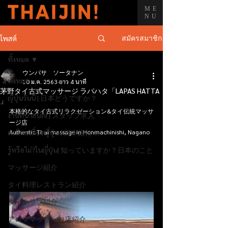
ME
NU
สมัครสมาชิก
โพสต์
ทั้งหมด
ウンパサ ソータナン
ทั้งหมด
10 ม.ค. 2563
ยาว 4 นาที
茅野タイ古式マッサージ ラパハタ「LAPAS HATTA
ญี่ปุ่นวันนี้ | 日本どうですか？
」
本格的なタイ古式リラクゼーション&タイ伝統マッサ
งานที่น่าสนใจ | スタッフ求人
ージ店 
คนไทยเที่ยวญี่ปุ่น | 日本旅行！
Authentic Thai massage in Honmachinishi, Nagano
รู้หรือไม่?ในญี่ปุ่น| 知っていますか？日本のこと
マッサージ紹介
タイ料理レストラン紹介
タイクラブ紹介
アロママッサージ店紹介