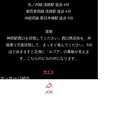
丸ノ内線 淡路駅 徒歩 6分 
都営新宿線 淡路駅 徒歩 6分 
JR総武線 新日本橋駅 徒歩 9分
道順
神田駅西口を目指してください。西口商店街を、外
堀通り方面目指して、まっすぐ進んでください。5分
ほど歩きますと左側に「ルブア」の看板が見えま
す。こちらのビルの3Fになります。
サイト
マッサージ紹介
JOB
ดูทั้งหมด
โพสต์ล่าสุด