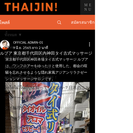
ME
NU
สมัครสมาชิก
โพสต์
ทั้งหมด
OFFICIAL ADMIN-01
ทั้งหมด
9 มิ.ย. 2565
ยาว 2 นาที
ルブア 東京都千代田区内神田タイ古式マッサージ
ญี่ปุ่นวันนี้ | 日本どうですか？
東京都千代田区神田本場タイ古式マッサージ ルブア 
は、ワンフロアーをゆったりと使用した、都会の喧
งานที่น่าสนใจ | スタッフ求人
騒を忘れさせるような隠れ家風アジアンリラクゼー
คนไทยเที่ยวญี่ปุ่น | 日本旅行！
ションマッサージサロンです。
รู้หรือไม่?ในญี่ปุ่น| 知っていますか？日本のこと
マッサージ紹介
タイ料理レストラン紹介
タイクラブ紹介
アロママッサージ店紹介