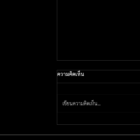
ความคิดเห็น
เขียนความคิดเห็น…
茨城県鹿嶋市棚木タイ古式マ
ッサージ アジサイ