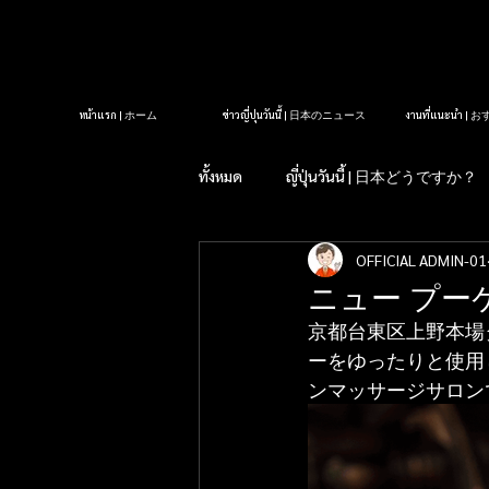
หน้าแรก | ホーム
ข่าวญี่ปุ่นวันนี้ | 日本のニュース
งานที่แนะนำ 
ทั้งหมด
ญี่ปุ่นวันนี้ | 日本どうですか？
OFFICIAL ADMIN-01
รู้หรือไม่?ในญี่ปุ่น| 知っていま
ニュー プー
京都台東区上野本場タ
タイクラブ紹介
アロママッサ
ーをゆったりと使用
ンマッサージサロン