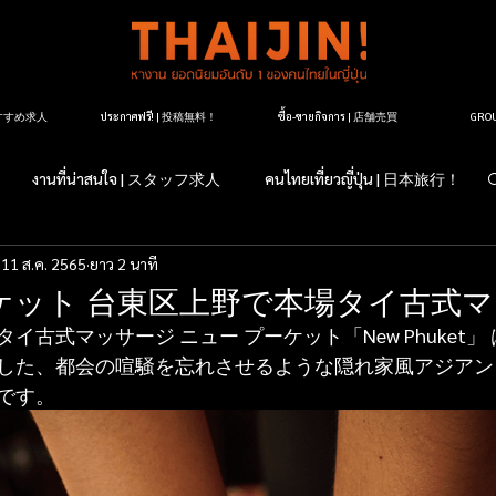
| おすすめ求人
ประกาศฟรี! | 投稿無料！
ซื้อ-ขายกิจการ | 店舗売買
GR
งานที่น่าสนใจ | スタッフ求人
คนไทยเที่ยวญี่ปุ่น | 日本旅行！
11 ส.ค. 2565
ยาว 2 นาที
すか？日本のこと
マッサージ紹介
タイ料理レストラン紹介
ケット 台東区上野で本場タイ古式
イ古式マッサージ ニュー プーケット「New Phuket」
ージ店紹介
マッサージについて
タイランドについて
した、都会の喧騒を忘れさせるような隠れ家風アジアン
です。