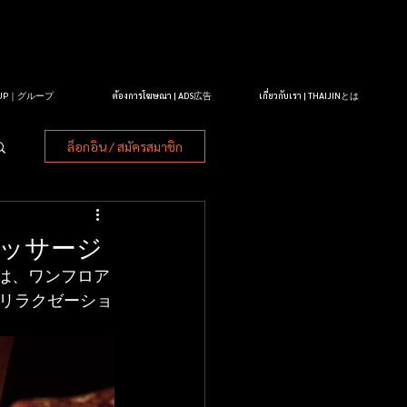
OUP｜グループ
ต้องการโฆษณา | ADS広告
เกี่ยวกับเรา | THAIJINとは
ล็อกอิน / สมัครสมาชิก
マッサージ
 は、ワンフロア
リラクゼーショ