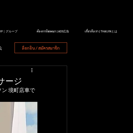
OUP｜グループ
ต้องการโฆษณา | ADS広告
เกี่ยวกับเรา | THAIJINとは
ล็อกอิน / สมัครสมาชิก
サージ
ン 境町店車で