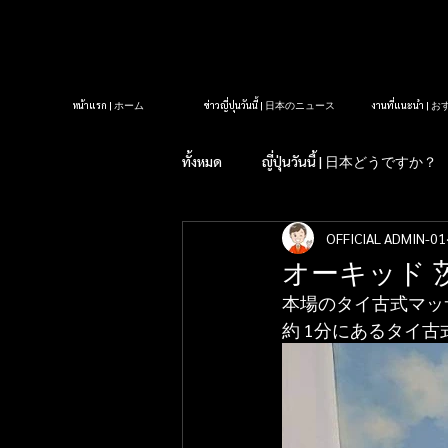
หน้าแรก | ホーム
ข่าวญี่ปุ่นวันนี้ | 日本のニュース
งานที่แนะนำ 
ทั้งหมด
ญี่ปุ่นวันนี้ | 日本どうですか？
OFFICIAL ADMIN-01
รู้หรือไม่?ในญี่ปุ่น| 知っていま
オーキッド 
本場のタイ古式マッ
タイクラブ紹介
アロママッサ
約 1分にあるタイ