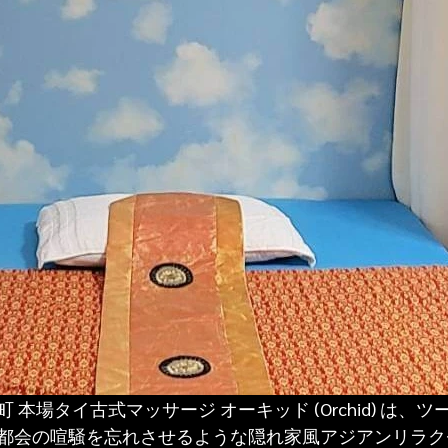
 本場タイ古式マッサージ オーキッド (Orchid) は、
都会の喧騒を忘れさせるような隠れ家風アジアンリラク