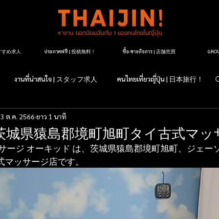
| おすすめ求人
ประกาศฟรี! | 投稿無料！
ซื้อ-ขายกิจการ | 店舗売買
GR
งานที่น่าสนใจ | スタッフ求人
คนไทยเที่ยวญี่ปุ่น | 日本旅行！
3 ต.ค. 2566
ยาว 1 นาที
すか？日本のこと
マッサージ紹介
タイ料理レストラン紹介
茨城県猿島郡境町旭町タイ古式マッ
サージ オーキッド は、茨城県猿島郡境町旭町、ジェーソ
ージ店紹介
マッサージについて
タイランドについて
古式マッサージ店です。