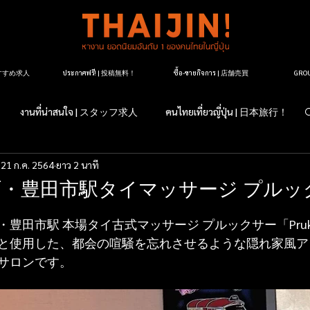
| おすすめ求人
ประกาศฟรี! | 投稿無料！
ซื้อ-ขายกิจการ | 店舗売買
GR
งานที่น่าสนใจ | スタッフ求人
คนไทยเที่ยวญี่ปุ่น | 日本旅行！
21 ก.ค. 2564
ยาว 2 นาที
すか？日本のこと
マッサージ紹介
タイ料理レストラン紹介
・豊田市駅タイマッサージ プルッ
ージ店紹介
マッサージについて
タイランドについて
豊田市駅 本場タイ古式マッサージ プルックサー「Pruk
と使用した、都会の喧騒を忘れさせるような隠れ家風ア
サロンです。