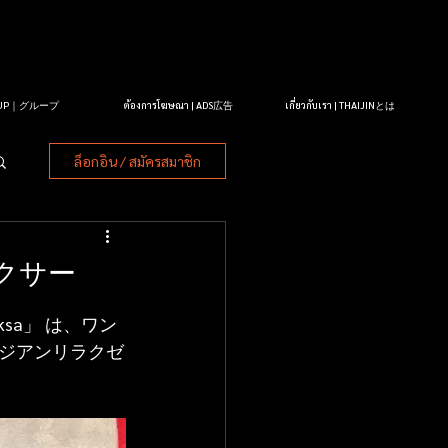
OUP｜グループ
ต้องการโฆษณา | ADS広告
เกี่ยวกับเรา | THAIJINとは
ล็อกอิน / สมัครสมาชิก
クサー
sa」 は、ワン
ジアンリラクゼ