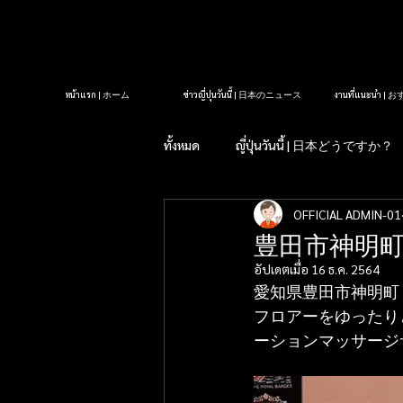
หน้าแรก | ホーム
ข่าวญี่ปุ่นวันนี้ | 日本のニュース
งานที่แนะนำ 
ทั้งหมด
ญี่ปุ่นวันนี้ | 日本どうですか？
OFFICIAL ADMIN-01
รู้หรือไม่?ในญี่ปุ่น| 知っていま
豊田市神明町
อัปเดตเมื่อ
16 ธ.ค. 2564
タイクラブ紹介
アロママッサ
愛知県豊田市神明町・
フロアーをゆったり
ーションマッサージ