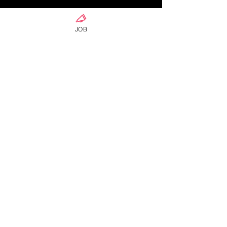
JOB
ดูทั้งหมด
โพสต์ล่าสุด