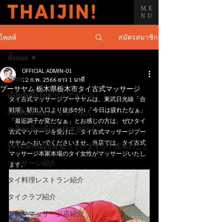
ME
NU
สมัครสมาชิก
โพสต์
ทั้งหมด
OFFICIAL ADMIN-01
ทั้งหมด
12 ก.พ. 2566
ยาว 1 นาที
プーサヤム 栃木県栃木市タイ古式マッサージ
ญี่ปุ่นวันนี้ | 日本どうですか？
タイ古式マッサージプーサヤムは、東武日光線「合
戦場」駅出入口より徒歩5分! 「今日は疲れたなぁ」
งานที่น่าสนใจ | スタッフ求人
「最近調子が変だなぁ」とお感じの方は、ぜひタイ
คนไทยเที่ยวญี่ปุ่น | 日本旅行！
古式マッサージを受けに、タイ古式マッサージプー
サヤムへおいでくださいませ。当店では、タイ古式
รู้หรือไม่?ในญี่ปุ่น| 知っていますか？日本のこと
マッサージ本家本場のタイ女性がマッサージいたし
マッサージ紹介
ます。
タイ料理レストラン紹介
タイクラブ紹介
アロママッサージ店紹介