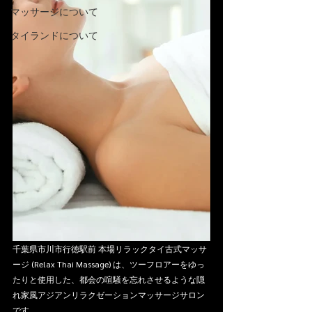
マッサージについて
タイランドについて
千葉県市川市行徳駅前 本場リラックタイ古式マッサ
ージ (Relax Thai Massage) は、ツーフロアーをゆっ
たりと使用した、都会の喧騒を忘れさせるような隠
れ家風アジアンリラクゼーションマッサージサロン
です。