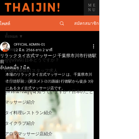
ME
NU
สมัครสมาชิก
โพสต์
ทั้งหมด
OFFICIAL ADMIN-01
ทั้งหมด
12 มิ.ย. 2566
ยาว 2 นาที
リラックタイ古式マッサージ 千葉県市川市行徳駅
ญี่ปุ่นวันนี้ | 日本どうですか？
前
อัปเดตเมื่อ
7 มี.ค.
งานที่น่าสนใจ | スタッフ求人
本場のリラックタイ古式マッサージ は、千葉県市川
คนไทยเที่ยวญี่ปุ่น | 日本旅行！
市行徳駅前、(東京メトロの路線) 行徳駅から徒歩 3分
にあるタイ古式マッサージ店です。
รู้หรือไม่?ในญี่ปุ่น| 知っていますか？日本のこと
マッサージ紹介
タイ料理レストラン紹介
タイクラブ紹介
アロママッサージ店紹介