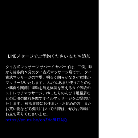
LINEメセージでご予約ください 友だち追加
タイ古式マッサージ サバーイ サバーイは、二俣川駅
から徒歩約 5 分のタイ古式マッサージ店です。 タイ
古式マッサージの本場、明るく朗らかなタイ女性が
マッサージいたします。 ふだんあまり使うことのな
い筋肉や関節に運動を与え体調を整えるタイ伝統の
ストレッチマッサージ、ゆったりのんびり足腰肩な
どの日頃の疲れを癒すオイルマッサージをご提供い
たします。 横浜界隈にお住まい・お勤めの方、また
お買い物などで横浜においでの際は、ぜひお気軽に
お立ち寄りくださいませ。
https://youtu.be/gnZdg8H2AjQ