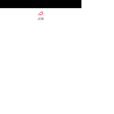
ご予約・お問い合わせはお電話にてお願いします。
JOB
080-4162-2223 (予約優先)
サバーイ サバーイリラクゼーションサロン