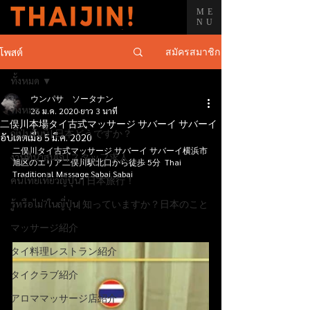
ME
NU
สมัครสมาชิก
โพสต์
ทั้งหมด
ウンパサ ソータナン
ทั้งหมด
26 ม.ค. 2020
ยาว 3 นาที
二俣川本場タイ古式マッサージ サバーイ サバーイ
ญี่ปุ่นวันนี้ | 日本どうですか？
อัปเดตเมื่อ
5 มี.ค. 2020
二俣川タイ古式マッサージ サバーイ サバーイ横浜市
งานที่น่าสนใจ | スタッフ求人
旭区のエリア二俣川駅北口から徒歩 5分  Thai 
Traditional Massage Sabai Sabai 
คนไทยเที่ยวญี่ปุ่น | 日本旅行！
รู้หรือไม่?ในญี่ปุ่น| 知っていますか？日本のこと
マッサージ紹介
タイ料理レストラン紹介
タイクラブ紹介
アロママッサージ店紹介