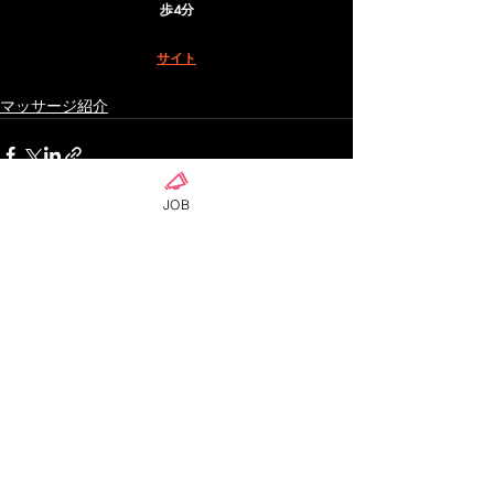
歩4分
サイト
マッサージ紹介
JOB
ดูทั้งหมด
โพสต์ล่าสุด