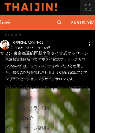
ME
NU
สมัครสมาชิก
โพสต์
ทั้งหมด
OFFICIAL ADMIN-01
ทั้งหมด
11 ส.ค. 2567
ยาว 1 นาที
サワン 東京都葛飾区新小岩タイ古式マッサージ
ญี่ปุ่นวันนี้ | 日本どうですか？
東京都葛飾区新小岩 本場タイ古式マッサージ サワ
ン (Sawan) は、ツーフロアーをゆったりと使用し
งานที่น่าสนใจ | スタッフ求人
た、都会の喧騒を忘れさせるような隠れ家風アジア
คนไทยเที่ยวญี่ปุ่น | 日本旅行！
ンリラクゼーションマッサージサロンです。
รู้หรือไม่?ในญี่ปุ่น| 知っていますか？日本のこと
マッサージ紹介
タイ料理レストラン紹介
タイクラブ紹介
アロママッサージ店紹介