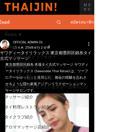
ME
NU
สมัครสมาชิก
โพสต์
ทั้งหมด
OFFICIAL ADMIN-01
ทั้งหมด
15 ก.ค. 2568
ยาว 2 นาที
サワディータイリラックス 東京都墨田区錦糸タイ
ญี่ปุ่นวันนี้ | 日本どうですか？
古式マッサージ
東京都墨田区錦糸 本場タイ古式マッサージ サワディ
งานที่น่าสนใจ | スタッフ求人
ータイリラックス (Sawasdee Thai Relax) は、ツーフ
คนไทยเที่ยวญี่ปุ่น | 日本旅行！
ロアーをゆったりと使用した、都会の喧騒を忘れさ
せるような隠れ家風アジアンリラクゼーションマッ
รู้หรือไม่?ในญี่ปุ่น| 知っていますか？日本のこと
サージサロンです。
マッサージ紹介
タイ料理レストラン紹介
タイクラブ紹介
アロママッサージ店紹介