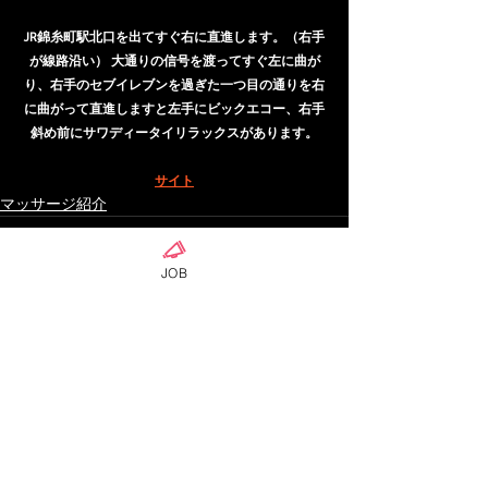
JR錦糸町駅北口を出てすぐ右に直進します。（右手
が線路沿い） 大通りの信号を渡ってすぐ左に曲が
り、右手のセブイレブンを過ぎた一つ目の通りを右
に曲がって直進しますと左手にビックエコー、右手
斜め前にサワディータイリラックスがあります。
サイト
マッサージ紹介
JOB
ดูทั้งหมด
โพสต์ล่าสุด