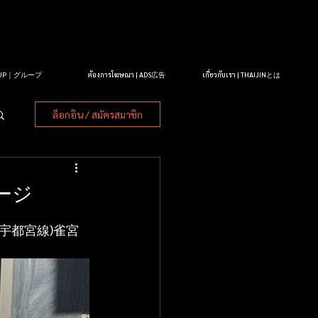
OUP｜グループ
ต้องการโฆษณา | ADS広告
เกี่ยวกับเรา | THAIJINとは
ล็อกอิน / สมัครสมาชิก
ージ
宇都宮線)雀宮