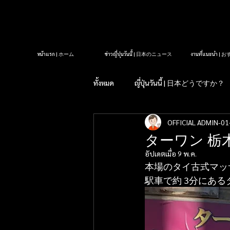
หน้าแรก | ホーム
ข่าวญี่ปุ่นวันนี้ | 日本のニュース
งานที่แนะนำ 
ทั้งหมด
ญี่ปุ่นวันนี้ | 日本どうですか？
OFFICIAL ADMIN-01
รู้หรือไม่?ในญี่ปุ่น| 知っていま
ターワン 栃
อัปเดตเมื่อ
9 พ.ค.
タイクラブ紹介
アロママッサ
本場のタイ古式マッサ
駅車で約 3分にあ