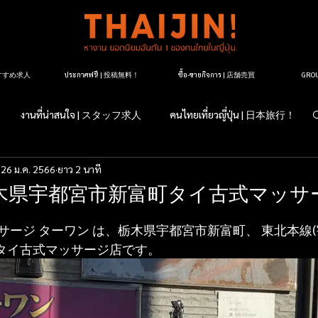
| おすすめ求人
ประกาศฟรี! | 投稿無料！
ซื้อ-ขายกิจการ | 店舗売買
GR
งานที่น่าสนใจ | スタッフ求人
คนไทยเที่ยวญี่ปุ่น | 日本旅行！
26 ม.ค. 2566
ยาว 2 นาที
すか？日本のこと
マッサージ紹介
タイ料理レストラン紹介
木県宇都宮市新富町タイ古式マッサ
ージ店紹介
マッサージについて
タイランドについて
ージ ターワン は、栃木県宇都宮市新富町、 東北本線(
るタイ古式マッサージ店です。