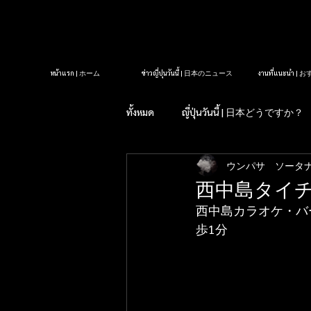
หน้าแรก | ホーム
ข่าวญี่ปุ่นวันนี้ | 日本のニュース
งานที่แนะนำ 
ทั้งหมด
ญี่ปุ่นวันนี้ | 日本どうですか？
ウンパサ ソータ
รู้หรือไม่?ในญี่ปุ่น| 知っていま
西中島タイ
西中島カラオケ・バ
タイクラブ紹介
アロママッサ
歩1分