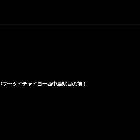
歌舞
西中島タイクラブ​ BKK
パブ〜タイチャイヨー西中島駅目の前！