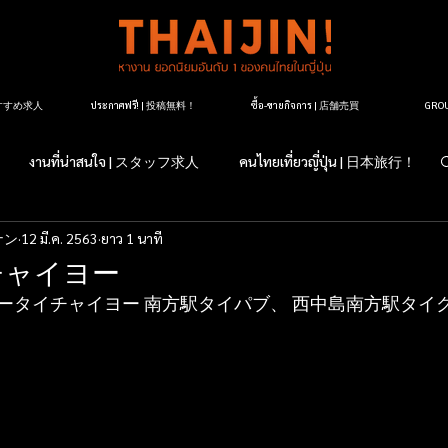
| おすすめ求人
ประกาศฟรี! | 投稿無料！
ซื้อ-ขายกิจการ | 店舗売買
GR
งานที่น่าสนใจ | スタッフ求人
คนไทยเที่ยวญี่ปุ่น | 日本旅行！
ナン
12 มี.ค. 2563
ยาว 1 นาที
すか？日本のこと
マッサージ紹介
タイ料理レストラン紹介
チャイヨー
ータイチャイヨー 南方駅タイパブ、 西中島南方駅タイク
ージ店紹介
マッサージについて
タイランドについて