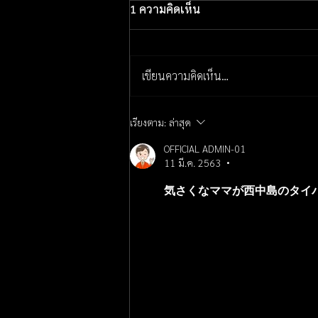
1 ความคิดเห็น
เขียนความคิดเห็น…
名古屋市中区栄タイクラブ
เรียงตาม:
ล่าสุด
Peron Thai Club ぺろん
OFFICIAL ADMIN-01
11 มี.ค. 2563
•
気さくなママが西中島のタイ