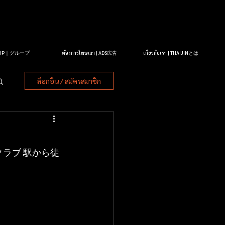
OUP｜グループ
ต้องการโฆษณา | ADS広告
เกี่ยวกับเรา | THAIJINとは
ล็อกอิน / สมัครสมาชิก
ラブ 駅から徒