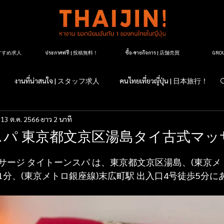
| おすすめ求人
ประกาศฟรี! | 投稿無料！
ซื้อ-ขายกิจการ | 店舗売買
GR
งานที่น่าสนใจ | スタッフ求人
คนไทยเที่ยวญี่ปุ่น | 日本旅行！
13 ต.ค. 2566
ยาว 2 นาที
すか？日本のこと
マッサージ紹介
タイ料理レストラン紹介
パ 東京都文京区湯島タイ古式マッ
ージ店紹介
マッサージについて
タイランドについて
サージ タイトーンスパ は、東京都文京区湯島、(東京メ
歩1分、(東京メトロ銀座線)末広町駅 出入口4号徒歩5分