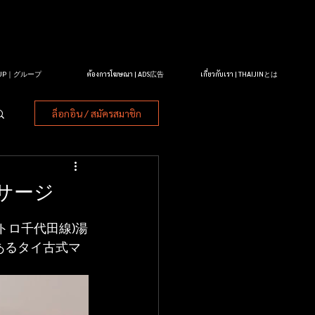
OUP｜グループ
ต้องการโฆษณา | ADS広告
เกี่ยวกับเรา | THAIJINとは
ล็อกอิน / สมัครสมาชิก
サージ
トロ千代田線)湯
にあるタイ古式マ