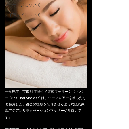
マッサージについて
タイランドについて
千葉県市川市市川 本場タイ古式マッサージ ウィパ
ー (Vipa Thai Massage) は、ツーフロアーをゆったり
と使用した、都会の喧騒を忘れさせるような隠れ家
風アジアンリラクゼーションマッサージサロンで
す。