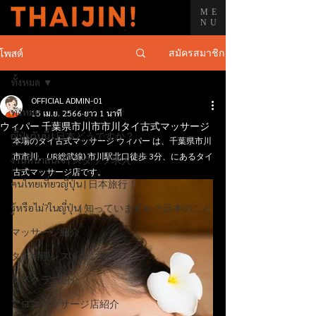
ME
NU
สมัครสมาชิก
โพสต์
ทั้งหมด
OFFICIAL ADMIN-01
ทั้งหมด
15 เม.ย. 2566
ยาว 1 นาที
ウィパー 千葉県市川市市川タイ古式マッサージ
ญี่ปุ่นวันนี้ | 日本どうですか？
本場のタイ古式マッサージ ウィパー は、千葉県市川
市市川、(JR総武線) 市川駅北口徒歩 3分、にあるタイ
งานที่น่าสนใจ | スタッフ求人
古式マッサージ店です。
คนไทยเที่ยวญี่ปุ่น | 日本旅行！
รู้หรือไม่?ในญี่ปุ่น| 知っていますか？日本のこと
マッサージ紹介
タイ料理レストラン紹介
タイクラブ紹介
アロママッサージ店紹介