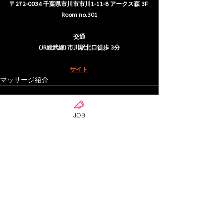
〒272-0034 千葉県市川市市川1-11-8 アークス森 3F 
Room no.301
交通
(JR総武線) 市川駅北口徒歩 3分
サイト
マッサージ紹介
JOB
ดูทั้งหมด
โพสต์ล่าสุด