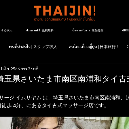
| おすすめ求人
ประกาศฟรี! | 投稿無料！
ซื้อ-ขายกิจการ | 店舗売買
GR
งานที่น่าสนใจ | スタッフ求人
คนไทยเที่ยวญี่ปุ่น | 日本旅行！
1 มิ.ย. 2566
ยาว 2 นาที
すか？日本のこと
マッサージ紹介
タイ料理レストラン紹介
 埼玉県さいたま市南区南浦和タイ古
ージ店紹介
マッサージについて
タイランドについて
サージ イムサヤム は、埼玉県さいたま市南区南浦和、
口徒歩 4分、にあるタイ古式マッサージ店です。