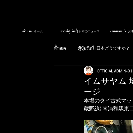
หน้าแรก | ホーム
ข่าวญี่ปุ่นวันนี้ | 日本のニュース
งานที่แนะนำ 
ทั้งหมด
ญี่ปุ่นวันนี้ | 日本どうですか？
OFFICIAL ADMIN-01
รู้หรือไม่?ในญี่ปุ่น| 知っていま
イムサヤム
ージ
タイクラブ紹介
アロママッサ
本場のタイ古式マッ
蔵野線) 南浦和駅東