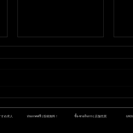
茨城県下妻市下妻乙タイ古式
千葉
マッサージ モネ
マッ
| おすすめ求人
ประกาศฟรี! | 投稿無料！
ซื้อ-ขายกิจการ | 店舗売買
GR