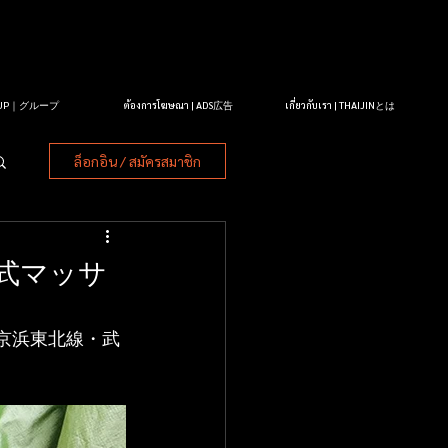
OUP｜グループ
ต้องการโฆษณา | ADS広告
เกี่ยวกับเรา | THAIJINとは
ล็อกอิน / สมัครสมาชิก
式マッサ
(京浜東北線・武