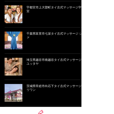
宇都宮市上大曽町タイ古式マッサージ宇都
宮
千葉県富里市七栄タイ古式マッサージ シヴ
ァ
埼玉県越谷市南越谷タイ古式マッサージ ア
ユッタヤ
茨城県常総市向石下タイ古式マッサージ マ
リワン
茨城県水戸市内原町タイ古式マッサージ リ