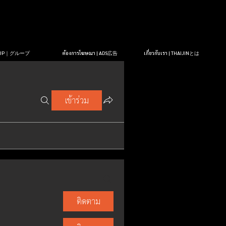
OUP｜グループ
ต้องการโฆษณา | ADS広告
เกี่ยวกับเรา | THAIJINとは
เข้าร่วม
ติดตาม