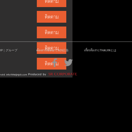
ติดตาม
ติดตาม
ติดตาม
ติดตาม
OUP｜グループ
ต้องการโฆษณา | ADS広告
เกี่ยวกับเรา | THAIJINとは
ติดตาม
erved.
info@thaijinjob.com