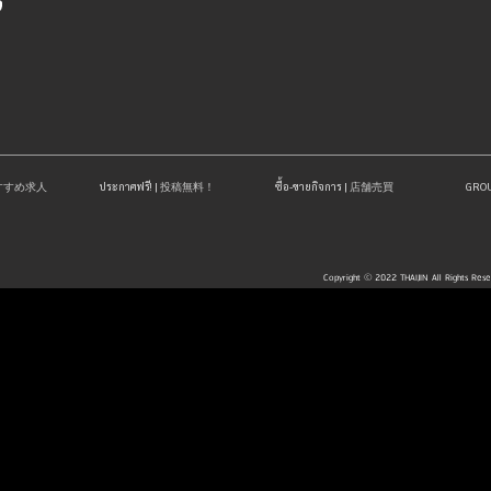
| おすすめ求人
ประกาศฟรี! | 投稿無料！
ซื้อ-ขายกิจการ | 店舗売買
GR
Copyright © 2022 THAIJIN All Rights Res