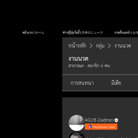
หน้าแรก | ホーム
ข่าวญี่ปุ่นวันนี้ | 日本のニュース
งานที่แนะนำ 
หน้าหลัก
กลุ่ม
งานนวด
งานนวด
สาธารณะ
·
สมาชิก 6 คน
การสนทนา
มีเดีย
กรองตาม:
สมาชิกทุกคน
AG18-2admin
Hayabusa class