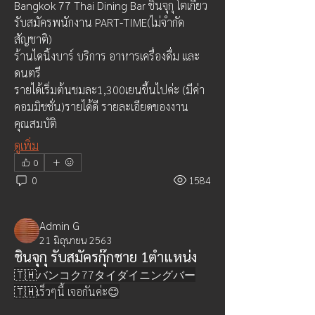
Bangkok 77 Thai Dining Bar ชินจุกุ โตเกียว
รับสมัครพนักงาน PART-TIME(ไม่จำกัด
สัญชาติ)
ร้านไดนิ้งบาร์ บริการ อาหารเครื่องดื่ม และ
ดนตรี
รายได้เริ่มต้นชมละ1,300เยนขึ้นไปค่ะ (มีค่า
คอมมิชชั่น)รายได้ดี รายละเอียดของงาน
คุณสมบัติ
ดูเพิ่ม
0
0
1584
Admin G
21 มิถุนายน 2563
ชินจุกุ รับสมัครกุ๊กชาย 1ตำแหน่ง
🇹🇭バンコク77タイダイニングバー
🇹🇭เร็วๆนี้ เจอกันค่ะ😊