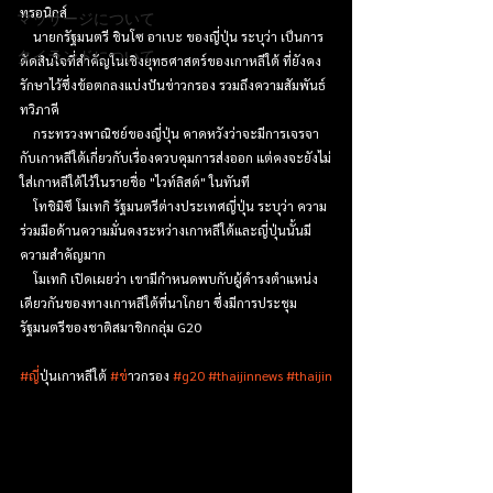
ทรอนิกส์
マッサージについて
    นายกรัฐมนตรี ชินโซ อาเบะ ของญี่ปุ่น ระบุว่า เป็นการ
タイランドについて
ตัดสินใจที่สำคัญในเชิงยุทธศาสตร์ของเกาหลีใต้ ที่ยังคง
รักษาไว้ซึ่งข้อตกลงแบ่งปันข่าวกรอง รวมถึงความสัมพันธ์
ทวิภาคี
    กระทรวงพาณิชย์ของญี่ปุ่น คาดหวังว่าจะมีการเจรจา
กับเกาหลีใต้เกี่ยวกับเรื่องควบคุมการส่งออก แต่คงจะยังไม่
ใส่เกาหลีใต้ไว้ในรายชื่อ "ไวท์ลิสต์" ในทันที
    โทชิมิซึ โมเทกิ รัฐมนตรีต่างประเทศญี่ปุ่น ระบุว่า ความ
ร่วมมือด้านความมั่นคงระหว่างเกาหลีใต้และญี่ปุ่นนั้นมี
ความสำคัญมาก
    โมเทกิ เปิดเผยว่า เขามีกำหนดพบกับผู้ดำรงตำแหน่ง
เดียวกันของทางเกาหลีใต้ที่นาโกยา ซึ่งมีการประชุม
รัฐมนตรีของชาติสมาชิกกลุ่ม G20
#ญ
ี่ปุ่นเกาหลีใต้ 
#ข
่าวกรอง 
#g20
#thaijinnews
#thaijin