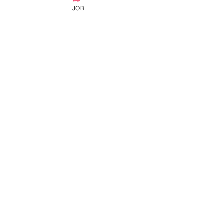
JOB
ความคิดเห็น
อนุมัติ 100,000เย
เขียนความคิดเห็น…
กัปตันอเมริการอก่อน กัปตัน
อาเบะกำลังมา!