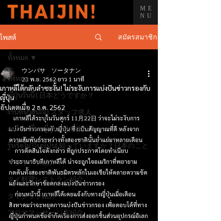
ME
NU
สมัครสมาชิก
โพสต์
ทั้งหมด
ウンパサ ソータナン
ทั้งหมด
23 พ.ย. 2562
ยาว 1 นาที
เกาหลีใต้กลับลำซะงั้น! ไม่ระงับการแบ่งปันข่าวกรองกับ
ญี่ปุ่นวันนี้ | 日本どうですか？
ญี่ปุ่น
อัปเดตเมื่อ
2 ธ.ค. 2562
งานที่น่าสนใจ | スタッフ求人
   เกาหลีใต้ระบุในวันศุกร์ 11月22日 ว่าจะไม่ระงับการ
คนไทยเที่ยวญี่ปุ่น | 日本旅行！
แบ่งปันข่าวกรองกับญี่ปุ่น ซึ่งเป็นสัญญาณที่ดี หลังจาก
ความสัมพันธ์ระหว่างทั้งสองชาตินั้นย่ำแย่มาหลายเดือน
รู้หรือไม่?ในญี่ปุ่น| 知っていますか？日本のこと
    การตัดสินใจดังกล่าว ที่ถูกประกาศโดยทำเนียบ
マッサージ紹介
ประธานาธิบดีเกาหลีใต้ น่าจะถูกใจอเมริกาที่พยายาม
กดดันทั้งสองชาติพันธมิตรหลักในเอเชียให้คลายความขัด
タイ料理レストラン紹介
แย้งและรักษาข้อตกลงแบ่งปันข่าวกรอง
    ก่อนหน้านี้ เกาหลีใต้เคยแจ้งกับทางญี่ปุ่นเมื่อเดือน
タイクラブ紹介
สิงหาคมว่าจะหยุดการแบ่งปันข่าวกรอง เพื่อตอบโต้ที่ทาง
アロママッサージ店紹介
ญี่ปุ่นกำหนดข้อจำกัดเรื่องการส่งออกชิ้นส่วนอุปกรณ์อิเลก