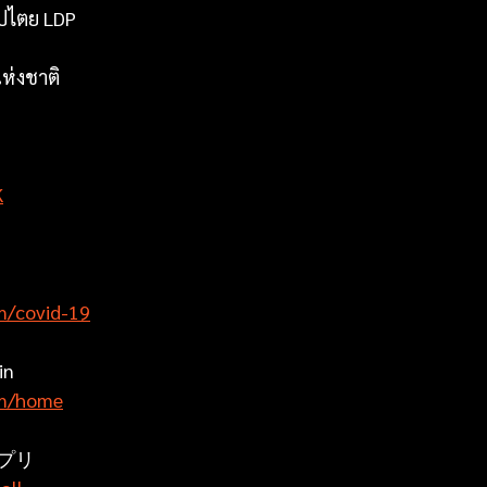
ิปไตย LDP
ห่งชาติ
K
om/covid-19
in
om/home
アプリ