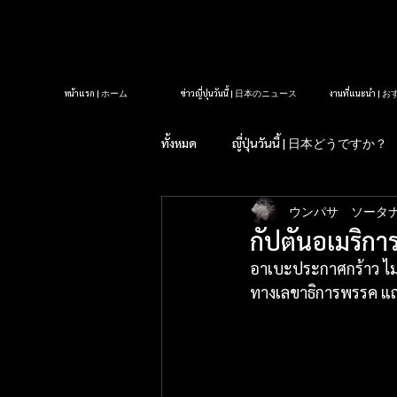
หน้าแรก | ホーム
ข่าวญี่ปุ่นวันนี้ | 日本のニュース
งานที่แนะนำ 
ทั้งหมด
ญี่ปุ่นวันนี้ | 日本どうですか？
ウンパサ ソータ
รู้หรือไม่?ในญี่ปุ่น| 知っていま
กัปตันอเมริกา
อาเบะประกาศกร้าว ไม่
タイクラブ紹介
アロママッサ
ทางเลขาธิการพรรค แถล