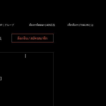
OUP｜グループ
ต้องการโฆษณา | ADS広告
เกี่ยวกับเรา | THAIJINとは
ล็อกอิน / สมัครสมาชิก
]