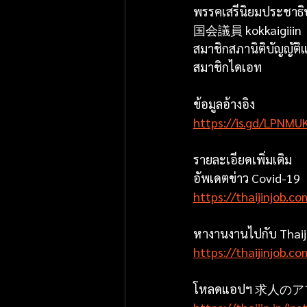
พรรคเสรีนิยมประชาธ
国会議員 kokkaigiiin
สมาชิกสภานิติบัญญัติแ
สมาชิกไดเอท
ข้อมูลอ้างอิง
https://is.gd/LPNMU
รายละเอียดเพิ่มเติม
อัพเดตข่าว Covid-19
https://thaijinjob.c
หางานงานไปกับ Thaij
https://thaijinjob.c
โหลดแอปฯ 求人の