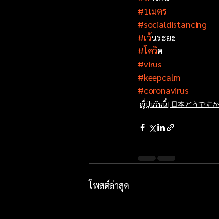
#1เมตร
#socialdistancing
#เว
้นระยะ
#โคว
ิด
#virus
#keepcalm
#coronavirus
ญี่ปุ่นวันนี้ | 日本どうです
โพสต์ล่าสุด