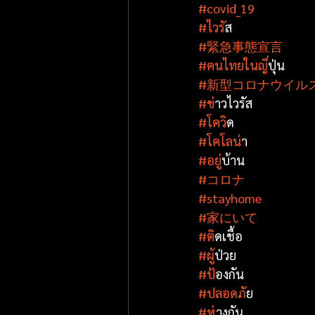
#covid_19
#ไวร
ัส
#緊急事態宣言
#คนไทยในญ
ี่ปุ่น
#新型コロナウイル
#ข
่าวไวรัส
#โคว
ิด
#โคโลน
่า
#อย
ู่บ้าน
#コロナ
#stayhome
#家にいて
#ต
ิดเชื้อ
#ผ
ู้ป่วย
#ป
้องกัน
#ปลอดภ
ัย
#ห
่างกัน