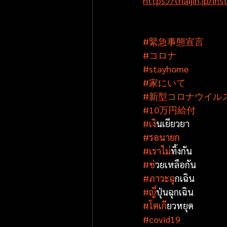
https://thaijin.jp/inst
#緊急事態宣言
#コロナ
#stayhome
#家にいて
#新型コロナウイル
#10万円給付
#เง
ินเยียวยา
#รอนายก
#เราไม
่ทิ้งกัน
#ช
่วยเหลือกัน
#ภาวะฉ
ุกเฉิน
#ญ
ี่ปุ่นฉุกเฉิน
#โตเก
ียวหยุด
#covid19