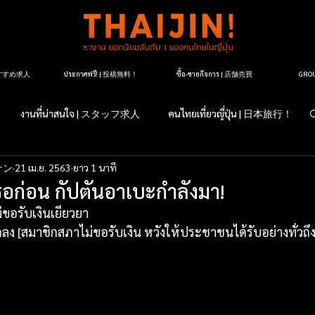
| おすすめ求人
ประกาศฟรี! | 投稿無料！
ซื้อ-ขายกิจการ | 店舗売買
GR
งานที่น่าสนใจ | スタッフ求人
คนไทยเที่ยวญี่ปุ่น | 日本旅行！
ナン
21 เม.ย. 2563
ยาว 1 นาที
すか？日本のこと
マッサージ紹介
タイ料理レストラン紹介
รอก่อน กัปตันอาเบะกำลังมา!
ขอรับเงินเยียวยา
ージ店紹介
マッサージについて
タイランドについて
ง [สมาชิกสภาไม่ขอรับเงิน หวังให้ประชาชนได้รับอย่างทั่วถึง