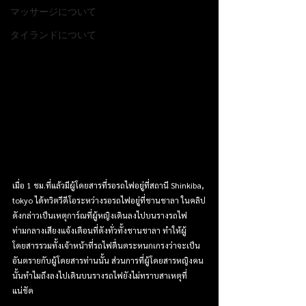
マッサージについて
タイランドについて
เมื่อ 1 ชม.ที่แล้วมีผู้โดยสารที่รอรถไฟอยู่ที่สถานี Shinkiba, 
tokyo ได้ทวิตวีดีโอระหว่างรอรถไฟอยู่ที่ชานชาลา ในคลิป
ดังกล่าวเป็นเหตุการ์ณที่ผู้หญิงเดินลงไปบนรางรถไฟ 
ท่ามกลางเสียงแจ้งเตือนที่ดังทั่วทั้งชานชาลา ทำให้ผู้
โดยสารรวมทั้งเจ้าหน้าที่รถไฟตื่นตระหนกเกรงว่าจะเป็น
อันตรายกับผู้โดยสารท่านนั้น ส่วนการที่ผู้โดยสารหญิงคน
นั้นทำไมถึงลงไปเดินบนรางรถไฟยังไม่ทราบสาเหตุที่
แน่ชัด