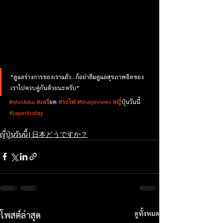
“ดูแลร่างการของเราแล้ว...ก็อย่าลืมดูแลสุขภาพจิตของ
เราไปควบคู่กันด้วยนะครับ”
#shinkiba
#เคร
ียด 
#รถไฟ
#thaijinnews
#ญ
ี่ปุ่นวันนี้ 
#japantoday
ญี่ปุ่นวันนี้ | 日本どうですか？
ดูทั้งหมด
โพสต์ล่าสุด