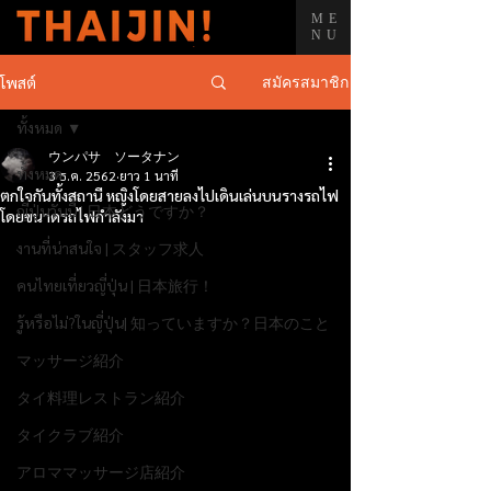
ME
NU
สมัครสมาชิก
โพสต์
ทั้งหมด
ウンパサ ソータナン
ทั้งหมด
3 ธ.ค. 2562
ยาว 1 นาที
ตกใจกันทั้งสถานี หญิงโดยสายลงไปเดินเล่นบนรางรถไฟ
ญี่ปุ่นวันนี้ | 日本どうですか？
โดยขนาดรถไฟกำลังมา
งานที่น่าสนใจ | スタッフ求人
คนไทยเที่ยวญี่ปุ่น | 日本旅行！
รู้หรือไม่?ในญี่ปุ่น| 知っていますか？日本のこと
マッサージ紹介
タイ料理レストラン紹介
タイクラブ紹介
アロママッサージ店紹介