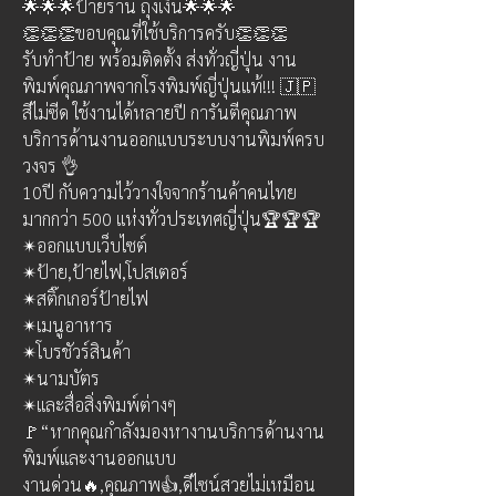
🌟🌟🌟ป้ายร้าน ถุงเงิน🌟🌟🌟
👏👏👏ขอบคุณที่ใช้บริการครับ👏👏👏
รับทำป้าย พร้อมติดตั้ง ส่งทั่วญี่ปุ่น งาน
พิมพ์คุณภาพจากโรงพิมพ์ญี่ปุ่นแท้!!! 🇯🇵 
สีไม่ซีด ใช้งานได้หลายปี การันตีคุณภาพ 
บริการด้านงานออกแบบระบบงานพิมพ์ครบ
วงจร 👌
10ปี กับความไว้วางใจจากร้านค้าคนไทย
มากกว่า 500 แห่งทั่วประเทศญี่ปุ่น🏆🏆🏆 
✴ออกแบบเว็บไซต์ 
✴ป้าย,ป้ายไฟ,โปสเตอร์ 
✴สติ๊กเกอร์ป้ายไฟ 
✴เมนูอาหาร 
✴โบรชัวร์สินค้า 
✴นามบัตร 
✴และสื่อสิ่งพิมพ์ต่างๆ
🚩“หากคุณกำลังมองหางานบริการด้านงาน
พิมพ์และงานออกแบบ 
งานด่วน🔥,คุณภาพ👍,ดีไซน์สวยไม่เหมือน