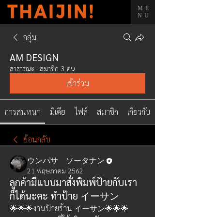
ME
NU
กลุ่ม
AM DESIGN
สาธารณะ
·
สมาชิก 3 คน
เข้าร่วม
การสนทนา
มีเดีย
ไฟล์
สมาชิก
เกี่ยวกับ
ย้อนกลับ
ウンパサ ソータナン
21 พฤษภาคม 2562
ลูกค้ามีแบบมาสั่งพิมพ์ป้ายกับเรา
ก็ได้นะคะ ทำป้าย イーサン
🌟🌟🌟งานป้ายร้าน イーサン🌟🌟🌟