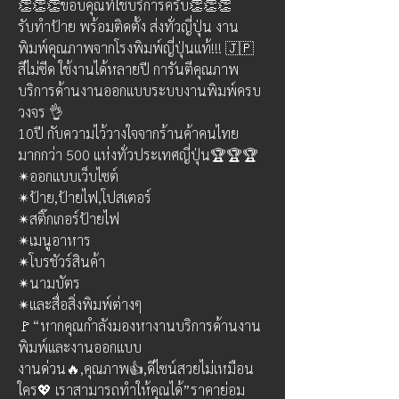
👏👏👏ขอบคุณที่ใช้บริการครับ👏👏👏
รับทำป้าย พร้อมติดตั้ง ส่งทั่วญี่ปุ่น งาน
พิมพ์คุณภาพจากโรงพิมพ์ญี่ปุ่นแท้!!! 🇯🇵 
สีไม่ซีด ใช้งานได้หลายปี การันตีคุณภาพ 
บริการด้านงานออกแบบระบบงานพิมพ์ครบ
วงจร 👌
10ปี กับความไว้วางใจจากร้านค้าคนไทย
มากกว่า 500 แห่งทั่วประเทศญี่ปุ่น🏆🏆🏆 
✴ออกแบบเว็บไซต์ 
✴ป้าย,ป้ายไฟ,โปสเตอร์ 
✴สติ๊กเกอร์ป้ายไฟ 
✴เมนูอาหาร 
✴โบรชัวร์สินค้า 
✴นามบัตร 
✴และสื่อสิ่งพิมพ์ต่างๆ 
🚩“หากคุณกำลังมองหางานบริการด้านงาน
พิมพ์และงานออกแบบ 
งานด่วน🔥,คุณภาพ👍,ดีไซน์สวยไม่เหมือน
ใคร💖 เราสามารถทำให้คุณได้”ราคาย่อม