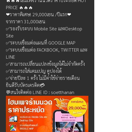
🔥🔥🔥โฮมเพจร้านนวดราคาประหยัด HOT 
PRICE 🔥🔥🔥
❤ราคาพิเศษ! 29,000เยน /ปีแรก❤
จากราคา 31,000เยน
✅รองรับระบบ Mobile Site และDesktop 
Site
✅ระบบเชื่อมต่อแผนที่ GOOGLE MAP
✅ระบบเชื่อมต่อ FACKBOOK, TWITTER และ 
LINE
✅สามารถเปลี่ยนแปลงข้อมูลได้ไม่จำกัดครั้ง
✅สามารถใส่แคมเปญ คูปองได้
✅จ่ายปีละ 1 ครั้ง ไม่มีค่าใช้จ่ายรายเดือน
ยินดีรับบัตรเครดิต💳
💬สนใจติดต่อ LINE ID : soetthanan