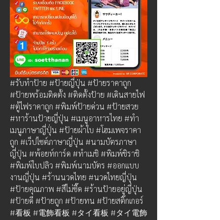
#รับทำป้าย #ป้ายญี่ปุ่น #ป้ายราคาถูก 
#ป้ายพร้อมติดตั้ง #ติดตั้งป้าย #เดินสายไฟ 
#ตู้ไฟราคาถูก #พิมพ์ป้ายด่วน #ป้ายสวย 
#หาร้านป้ายญี่ปุ่น #เมนูอาหารไทย #ทำ
เมนูภาษาญี่ปุ่่น #ป้ายผ้าใบ #โฮมเพจราคา
ถูก #เว็ปไซต์ภาษาญี่ปุ่น #นามบัตรภาษา
ญี่ปุ่น #พ้อยท์การ์ด #ทำเมชิ #พิมพ์ชิราชิ 
#พิมพ์ใบปลิว #พิมพ์นามบัตร #ออกแบบ
งานญี่ปุ่น #ร้านนวดไทย #นวดไทยญี่ปุ่น 
#ป้ายคุณภาพ #สีไม่ซี๊ด #ร้านป้ายอยู่ญี่ปุ่น 
#ป้ายดี #ป้ายถูก #ป้ายทน #ป้ายสติ๊กเกอร์ 
#看板 #電飾看板 #タイ看板 #タイ電飾