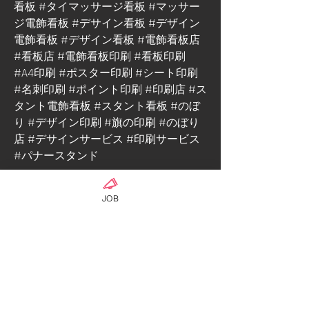
看板 #タイマッサージ看板 #マッサー
ジ電飾看板 #デサイン看板 #デザイン
電飾看板 #デザイン看板 #電飾看板店 
#看板店 #電飾看板印刷 #看板印刷  
#A4印刷 #ポスター印刷 #シート印刷 
#名刺印刷 #ポイント印刷 #印刷店 #ス
タント電飾看板 #スタント看板 #のぼ
り #デザイン印刷 #旗の印刷 #のぼり
店 #デサインサービス #印刷サービス  
#パナースタンド 
0
JOB
0
162
Write a comment...
เกี่ยวกับ
ป้าย ธง เว็บไซต์ โฮมเพจราคาถูก!เมนูอาหาร