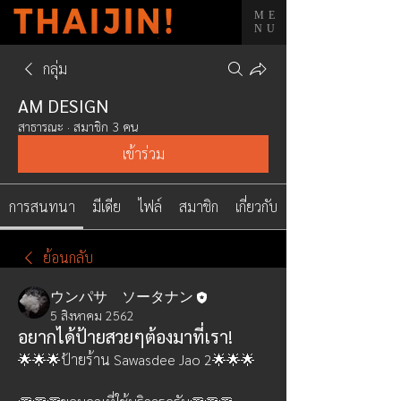
ME
NU
กลุ่ม
AM DESIGN
สาธารณะ
·
สมาชิก 3 คน
เข้าร่วม
การสนทนา
มีเดีย
ไฟล์
สมาชิก
เกี่ยวกับ
ย้อนกลับ
ウンパサ ソータナン
5 สิงหาคม 2562
อยากได้ป้ายสวยๆต้องมาที่เรา!
🌟🌟🌟ป้ายร้าน Sawasdee Jao 2🌟🌟🌟