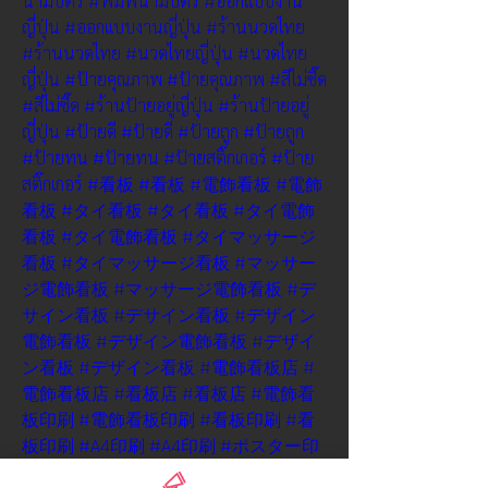
นามบัตร
#พิมพ์นามบัตร
#ออกแบบงาน
ญี่ปุ่น
#ออกแบบงานญี่ปุ่น
#ร้านนวดไทย
#ร้านนวดไทย
#นวดไทยญี่ปุ่น
#นวดไทย
ญี่ปุ่น
#ป้ายคุณภาพ
#ป้ายคุณภาพ
#สีไม่ซี๊ด
#สีไม่ซี๊ด
#ร้านป้ายอยู่ญี่ปุ่น
#ร้านป้ายอยู่
ญี่ปุ่น
#ป้ายดี
#ป้ายดี
#ป้ายถูก
#ป้ายถูก
#ป้ายทน
#ป้ายทน
#ป้ายสติ๊กเกอร์
#ป้าย
สติ๊กเกอร์
#看板
#看板
#電飾看板
#電飾
看板
#タイ看板
#タイ看板
#タイ電飾
看板
#タイ電飾看板
#タイマッサージ
看板
#タイマッサージ看板
#マッサー
ジ電飾看板
#マッサージ電飾看板
#デ
サイン看板
#デサイン看板
#デザイン
電飾看板
#デザイン電飾看板
#デザイ
ン看板
#デザイン看板
#電飾看板店
#
電飾看板店
#看板店
#看板店
#電飾看
板印刷
#電飾看板印刷
#看板印刷
#看
板印刷
#A4印刷
#A4印刷
#ポスター印
刷
#ポスター印刷
#シート印刷
#シー