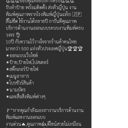
👏👏👏ขอบคุณที่ใช้บริการครับ👏👏👏
รับทำป้าย พร้อมติดตั้ง ส่งทั่วญี่ปุ่น งาน
พิมพ์คุณภาพจากโรงพิมพ์ญี่ปุ่นแท้!!! 🇯🇵 
สีไม่ซีด ใช้งานได้หลายปี การันตีคุณภาพ 
บริการด้านงานออกแบบระบบงานพิมพ์ครบ
วงจร 👌
10ปี กับความไว้วางใจจากร้านค้าคนไทย
มากกว่า 500 แห่งทั่วประเทศญี่ปุ่น🏆🏆🏆 
✴ออกแบบเว็บไซต์ 
✴ป้าย,ป้ายไฟ,โปสเตอร์ 
✴สติ๊กเกอร์ป้ายไฟ 
✴เมนูอาหาร 
✴โบรชัวร์สินค้า 
✴นามบัตร 
✴และสื่อสิ่งพิมพ์ต่างๆ
🚩“หากคุณกำลังมองหางานบริการด้านงาน
พิมพ์และงานออกแบบ 
งานด่วน🔥,คุณภาพ👍,ดีไซน์สวยไม่เหมือน