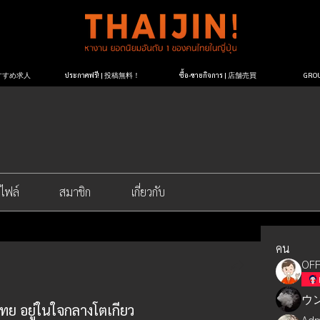
| おすすめ求人
ประกาศฟรี! | 投稿無料！
ซื้อ-ขายกิจการ | 店舗売買
GR
ไฟล์
สมาชิก
เกี่ยวกับ
คน
OFF
ウ
 อยู่ในใจกลางโตเกียว
Adm