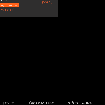
ติดตาม
Hayabusa class
ั้งหมด (3)
OUP｜グループ
ต้องการโฆษณา | ADS広告
เกี่ยวกับเรา | THAIJINとは