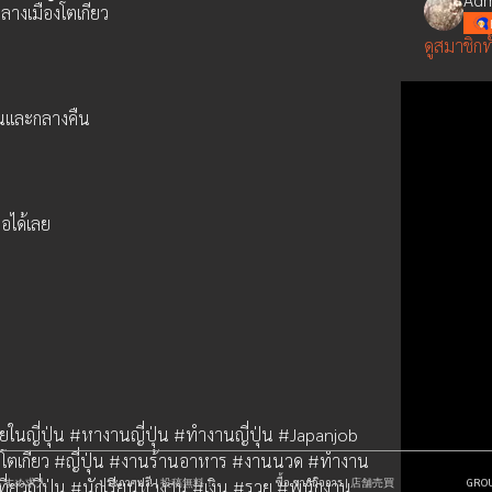
างเมืองโตเกียว  
ดูสมาชิกท
วันและกลางคืน 
อได้เลย
ี่ปุ่น #หางานญี่ปุ่น #ทำงานญี่ปุ่น #Japanjob 
 #โตเกียว #ญี่ปุ่น #งานร้านอาหาร #งานนวด #ทำงาน
| おすすめ求人
ประกาศฟรี! | 投稿無料！
ซื้อ-ขายกิจการ | 店舗売買
GR
 #เที่ยวญี่ปุ่น #นักเรียนหางาน #เงิน #รวย #พนักงาน