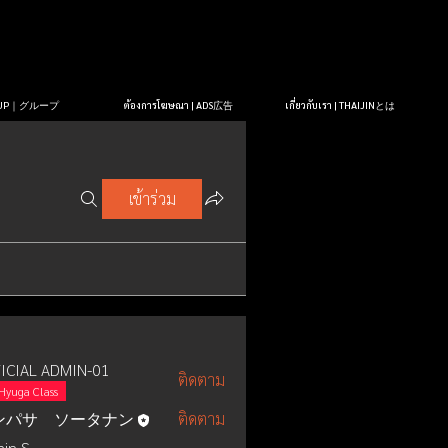
OUP｜グループ
ต้องการโฆษณา | ADS広告
เกี่ยวกับเรา | THAIJINとは
เข้าร่วม
ICIAL ADMIN-01
ติดตาม
Hyuga Class
ンパサ ソータナン
ติดตาม
in S