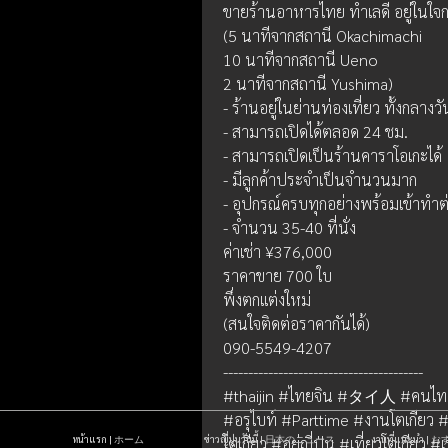
ขายร้านอาหารไทย ทำเลดี อยู่ในใจกล
(5 นาทีจากสถานี Okachimachi 
10 นาทีจากสถานี Ueno
2 นาทีจากสถานี Yushima)
- ร้านอยู่ในย่านท่องเที่ยว ทั้งกลาง
- สามารถเปิดได้ตลอด 24 ชม.
- สามารถเปิดเป็นร้านคาราโอเกะได้
- มีลูกค้าประจำเป็นจำนวนมาก
- อุปกรณ์ครบทุกอย่างพร้อมเข้าทำต่
- จำนวน 35-40 ที่นั่ง
ค่าเช่า ¥376,000
ราคาขาย 700 ใบ
พึ่งตกแต่งใหม่
(สนใจติดต่อราคากันได้)
090-5549-4207
----------------------------------------
#thaijin #ไทยจิน #タイ人 #คนไทยในญ
#อรุไบท์ #Parttime #งานโตเกียว
หน้าแรก | ホーム
ข่าวญี่ปุ่นวันนี้ | 日本のニュース
งานที่แนะนำ 
โตเกียว #อยู่ญี่ปุ่น #เที่ยวโตเกียว