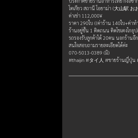
ประกาศขายร้านอาหารไทย กึ่งอิซากา
โตเกียว สถานี โอยาม่า (大山駅 おお
ค่าเช่า 112,000¥ 
ราคา 290ใบ ((ค่าร้าน 140ใบ+ค่าทำ
ร้านอยู่ชั้น 1 ติดถนน ติดโชเตงไก
รถรองรับลูกค้าได้ 20คน นอกร้านอี
สนใจสอบถามรายละเอียดได้ค่ะ
070-5013-0389 (มิ)
#thaijin #タイ人 #ขายร้านญี่