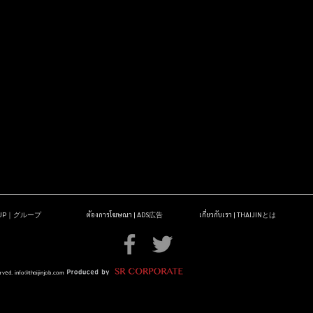
OUP｜グループ
ต้องการโฆษณา | ADS広告
เกี่ยวกับเรา | THAIJINとは
erved.
info@thaijinjob.com