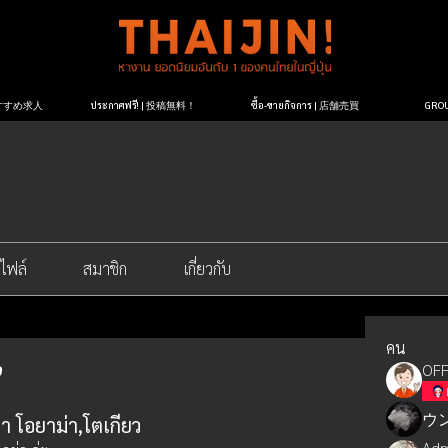
| おすすめ求人
ประกาศฟรี! | 投稿無料！
ซื้อ-ขายกิจการ | 店舗売買
GR
ไฟล์
สมาชิก
เกี่ยวกับ
คน
OFF
ウ
 โอยาม่า,โตเกียว
Adm