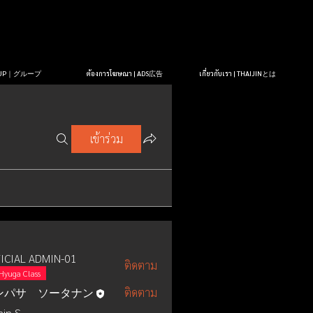
OUP｜グループ
ต้องการโฆษณา | ADS広告
เกี่ยวกับเรา | THAIJINとは
เข้าร่วม
ICIAL ADMIN-01
ติดตาม
Hyuga Class
ンパサ ソータナン
ติดตาม
in S