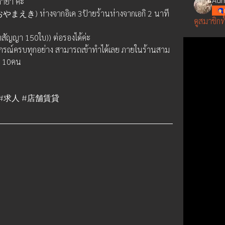
ย่า ค่ะ
やまえき) ห่างจากอิเค 3ป้ายร้านห่างจากเอกิ 2 นาที 
ดูสมาชิกท
สัญญา 150ใบ)) ต่อรองได้ค่ะ 
อุปกรณ์ครบทุกอย่าง สามารถเข้าทำได้เลย ภายในร้านสาม
ก 10คน 
ปุ่น #求人 #店舗賃貸