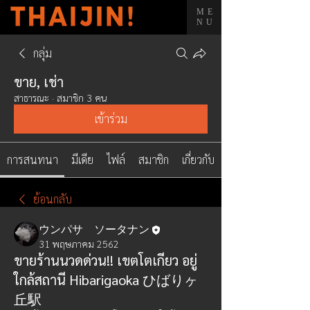
ME
NU
กลุ่ม
ขาย, เช่า
สาธารณะ
·
สมาชิก 3 คน
เข้าร่วม
การสนทนา
มีเดีย
ไฟล์
สมาชิก
เกี่ยวกับ
ย้อนกลับ
ウンパサ ソータナン
31 พฤษภาคม 2562
ขายร้านนวดด่วน!! เขตโตเกียว อยู่
ใกล้สถานี Hibarigaoka ひばりヶ
丘駅