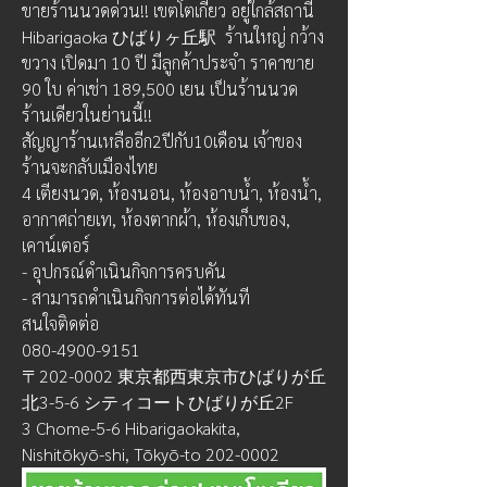
ขายร้านนวดด่วน!! เขตโตเกียว อยู่ใกล้สถานี 
Hibarigaoka ひばりヶ丘駅  ร้านใหญ่ กว้าง
ขวาง เปิดมา 10 ปี มีลูกค้าประจำ ราคาขาย 
90 ใบ ค่าเช่า 189,500 เยน เป็นร้านนวด
ร้านเดียวในย่านนี้!!
สัญญาร้านเหลืออีก2ปีกับ10เดือน เจ้าของ
ร้านจะกลับเมืองไทย
4 เตียงนวด, ห้องนอน, ห้องอาบน้ำ, ห้องน้ำ, 
อากาศถ่ายเท, ห้องตากผ้า, ห้องเก็บของ, 
เคาน์เตอร์
- อุปกรณ์ดำเนินกิจการครบคัน
- สามารถดำเนินกิจการต่อได้ทันที
สนใจติดต่อ
080-4900-9151
〒202-0002 東京都西東京市ひばりが丘
北3-5-6 シティコートひばりが丘2F
3 Chome-5-6 Hibarigaokakita, 
Nishitōkyō-shi, Tōkyō-to 202-0002