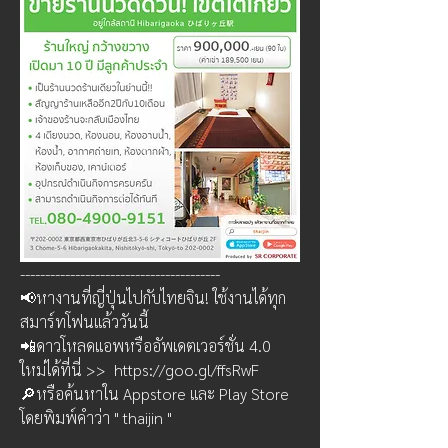
----------------------------------------
📢หางานที่ญี่ปุ่นไปกับไทยจิน! ใช้งานได้ทุก
สมาร์ทโฟนแล้ววันนี้
📲ดาวโหลดแอพหรืออัพเดตเวอร์ชั่น 4.0 
ใหม่ได้ที่นี่ >>  https://goo.gl/ffsRwF
🔎หรือค้นหาใน Appstore และ Play Store 
โดยพิมพ์คำว่า " thaijin "  