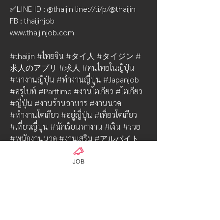
✅LINE ID : @thaijin line://ti/p/@thaijin
FB : thaijinjob
www.thaijinjob.com
#thaijin #ไทยจิน #タイ人 #タイジン #
求人のアプリ #求人 #คนไทยในญี่ปุ่น 
#หางานญี่ปุ่น #ทำงานญี่ปุ่น #Japanjob 
#อรุไบท์ #Parttime #งานโตเกียว #โตเกียว 
#ญี่ปุ่น #งานร้านอาหาร #งานนวด 
#ทำงานโตเกียว #อยู่ญี่ปุ่น #เที่ยวโตเกียว 
#เที่ยวญี่ปุ่น #นักเรียนหางาน #เงิน #รวย 
#พนักงานนวด #งานเสริม #アルバイト 
#อยากทำงาน #タイ
JOB
0
0
90
Write a comment...