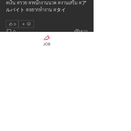
#เงิน #รวย #พนักงานนวด #งานเสริม #ア
ルバイト #อยากทำงาน #タイ
0
0
820
Write a comment...
JOB
เกี่ยวกับ
รวบรวมข้อมูลขายร้าน ทำเลดี เหมาะทำ
ธุรกิจ ขายร้านราคาถูก แนะน
...
อ่านเพิ่มเติม
คน
OFFICIAL ADMIN-01
ติดตาม
Hyuga Class
ウンパサ ソータナン
ติดตาม