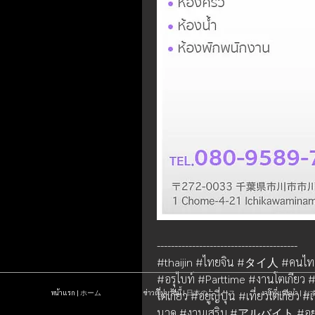
----------------------------------------
#thaijin #ไทยจิน #タイ人 #คนไทยในญ
#อรุไบท์ #Parttime #งานโตเกียว
หน้าแรก | ホーム
ข่าวญี่ปุ่นวันนี้ | 日本のニュース
งานที่แนะนำ 
โตเกียว #อยู่ญี่ปุ่น #เที่ยวโตเกียว
นวด #งานเสริม #アルバイト #อ