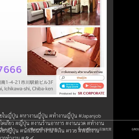
ี่ปุ่น #หางานญี่ปุ่น #ทำงานญี่ปุ่น #Japanjob 
 #โตเกียว #ญี่ปุ่น #งานร้านอาหาร #งานนวด #ทำงาน
| おすすめ求人
ประกาศฟรี! | 投稿無料！
ซื้อ-ขายกิจการ | 店舗売買
GR
 #เที่ยวญี่ปุ่น #นักเรียนหางาน #เงิน #รวย #พนักงาน
ยากทำงาน #タイ