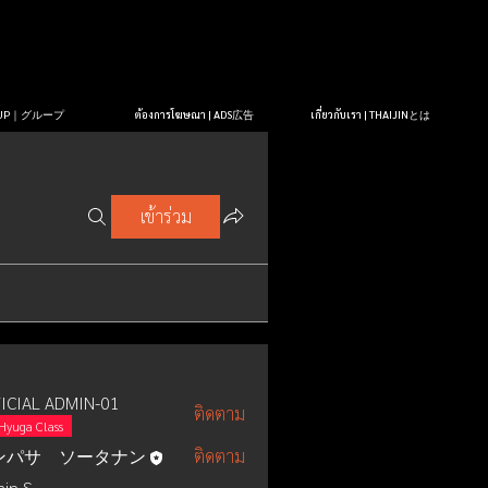
OUP｜グループ
ต้องการโฆษณา | ADS広告
เกี่ยวกับเรา | THAIJINとは
เข้าร่วม
ICIAL ADMIN-01
ติดตาม
Hyuga Class
ンパサ ソータナン
ติดตาม
in S