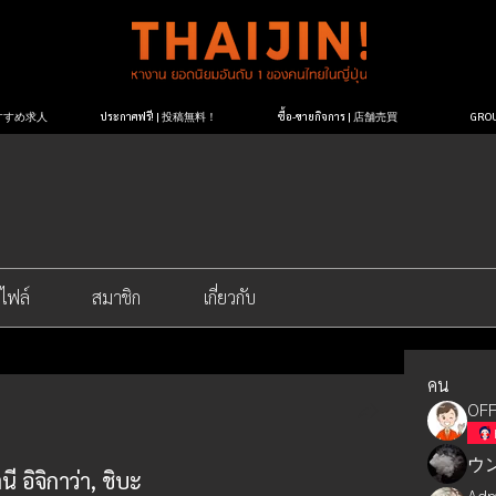
| おすすめ求人
ประกาศฟรี! | 投稿無料！
ซื้อ-ขายกิจการ | 店舗売買
GR
ไฟล์
สมาชิก
เกี่ยวกับ
คน
OFF
ウ
อิจิกาว่า, ชิบะ
Adm