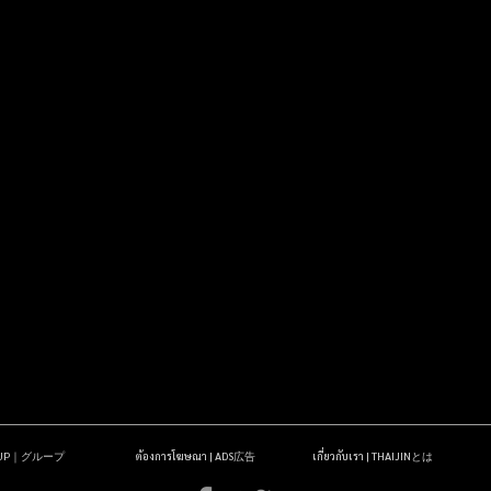
OUP｜グループ
ต้องการโฆษณา | ADS広告
เกี่ยวกับเรา | THAIJINとは