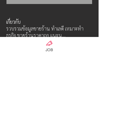
เกี่ยวกับ
รวบรวมข้อมูลขายร้าน ทำเลดี เหมาะทำ
ธุรกิจ ขายร้านราคาถูก แนะน
...
อ่านเพิ่มเติม
JOB
คน
OFFICIAL ADMIN-01
ติดตาม
Hyuga Class
ウンパサ ソータナン
ติดตาม
Admin S
ติดตาม
Hayabusa class
ดูสมาชิกทั้งหมด (3)