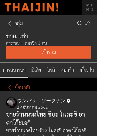
ME
NU
กลุ่ม
ขาย, เช่า
สาธารณะ
·
สมาชิก 3 คน
เข้าร่วม
การสนทนา
มีเดีย
ไฟล์
สมาชิก
เกี่ยวกับ
ย้อนกลับ
ウンパサ ソータナン
29 ธันวาคม 2562
ขายร้านนวดไทย:ชิบะ โนดะชิ อา
ตาโก๊ะเอกิ
ขายร้านนวดไทย:ชิบะ โนดะชิ อาตาโก๊ะเอกิ