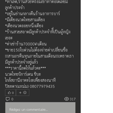
*ทำเลดี,ร้านสวยพร้อมเข้าทำต่อใด้เลยมี
ลูกค้าประจำ
*อยู่ในย่านกลางคืนร้านอาหารบาร์
*มีเตียงนวดไทยสามเตียง
*เตียงนวดออยหนึ่งเตียง
*ร้านสวยสอาดมีลูกค้าประจำทีี่เป็นผู้หญิง
เยอะ
*ค่าเช่าร้าน70000¥\เดือน
*ขาย150ใบด่วนไม่ต้องจ่ายค่าเปลี่ยนชื่อ
!!!สามถรคืนทุนภายในสามเดือน!!!เพราะเรา
มีลูกค้าประจำอยู่แล้ว
***ราคานี้ลดให้แล้วคะ***
นวดไทยบิการ์เดน ชิบะ
ไกล้สถานีอาตะโงะเพี่ยงสองนาที
ปิยะดา(แหม่ม) 08077979435
0
0
317
Rédigez un commentaire...