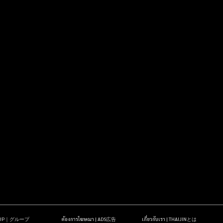
OUP｜グループ
ต้องการโฆษณา | ADS広告
เกี่ยวกับเรา | THAIJINとは