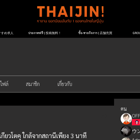
| おすすめ求人
ประกาศฟรี! | 投稿無料！
ซื้อ-ขายกิจการ | 店舗売買
GR
ไฟล์
สมาชิก
เกี่ยวกับ
คน
OFF
ウ
กียวโตคุ ใกล้จากสถานีเพียง 3 นาที
Adm