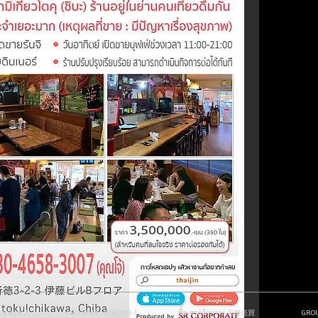
| おすすめ求人
ประกาศฟรี! | 投稿無料！
ซื้อ-ขายกิจการ | 店舗売買
GR