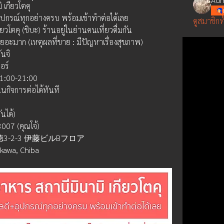
เกียวโตคุ
ุปกรณ์ทุกอย่างครบ พร้อมเข้าทำต่อได้เลย
ดูสมาชิกท
วโตคุ (ชิบะ) ร้านอยู่ในย่านคนเที่ยวดื่มกัน
จำเยอะมาก (เหตุผลที่ขาย : มีปัญหาเรื่องสุขภาพ)
นจิ
อร์
11:00-21:00
นกิจการต่อได้ทันที
นได้)
07 (คุณโจ้)
徳3-2-3 伊藤ビルBフロア
kawa, Chiba