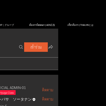
OUP｜グループ
ต้องการโฆษณา | ADS広告
เกี่ยวกับเรา | THAIJINとは
เข้าร่วม
ICIAL ADMIN-01
ติดตาม
Hyuga Class
ンパサ ソータナン
ติดตาม
in S